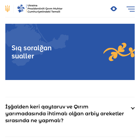
Sıq soralğan
sualler
İşğalden keri qaytaruv ve Qırım
yarımadasında ihtimalı olğan arbiy areketler
sırasında ne yapmalı?