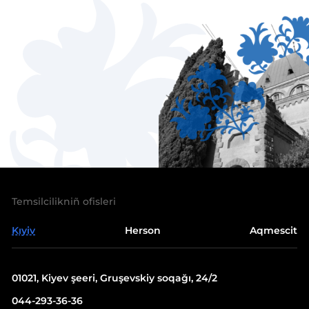
Temsilcilikniñ ofisleri
Kıyiv
Herson
Aqmescit
01021, Kiyev şeeri, Gruşevskiy soqağı, 24/2
044-293-36-36