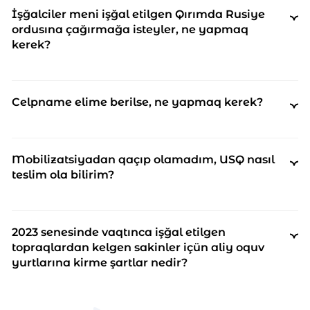
İşğalciler meni işğal etilgen Qırımda Rusiye
ordusına çağırmağa isteyler, ne yapmaq
kerek?
Celpname elime berilse, ne yapmaq kerek?
Mobilizatsiyadan qaçıp olamadım, USQ nasıl
teslim ola bilirim?
2023 senesinde vaqtınca işğal etilgen
topraqlardan kelgen sakinler içün aliy oquv
yurtlarına kirme şartlar nedir?