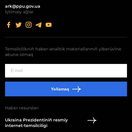
ark@ppu.gov.ua
İçtimaiy ağlar
Temsilcilikniñ haber-analitik materiallarınıñ yiberüvine
abune olmaq
Yollamaq
Haber resursları
Ukraina Prezidentiniñ resmiy
internet-temsilciligi