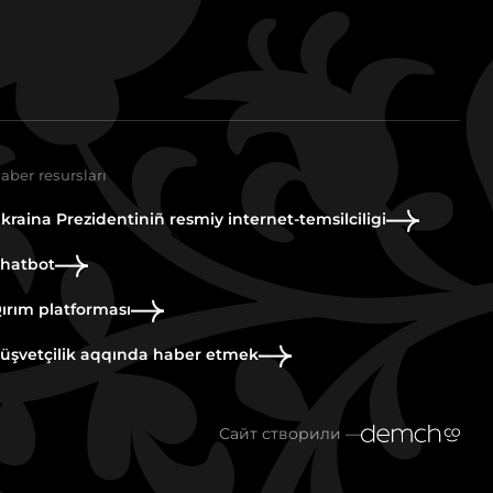
aber resursları
kraina Prezidentiniñ resmiy internet-temsilciligi
hatbot
ırım platforması
üşvetçilik aqqında haber etmek
Сайт створили —