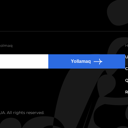
e olmaq
H
U
Yollamaq
C
Q
R
. All rights reserved.