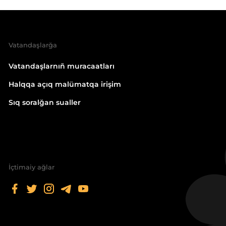
Vatandaşlarğa
Vatandaşlarnıñ muracaatları
Halqqa açıq malümatqa irişim
Sıq soralğan sualler
İçtimaiy ağlar