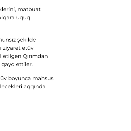
klerini, matbuat
halqara uquq
nunsız şekilde
ı ziyaret etüv
l etilgen Qırımdan
qayd ettiler.
 etüv boyunca mahsus
lecekleri aqqında