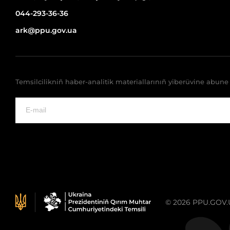
044-293-36-36
ark@ppu.gov.ua
Temsilcilikniñ haber-analitik materiallarınıñ yiberüvine abun
© 2026 PPU.GOV.UA