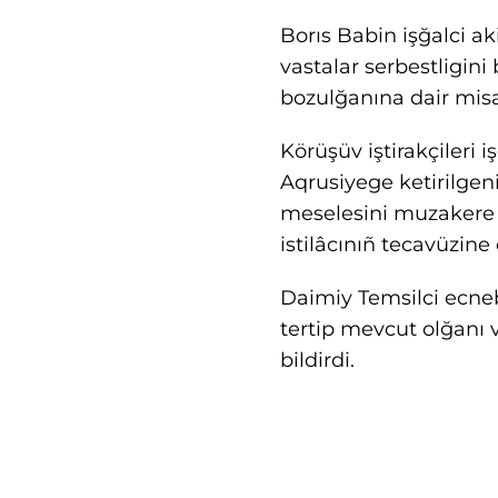
Borıs Babin işğalci ak
vastalar serbestligini
bozulğanına dair misal
Körüşüv iştirakçileri
Aqrusiyege ketirilgeni
meselesini muzakere e
istilâcınıñ tecavüzine
Daimiy Temsilci ecneb
tertip mevcut olğanı 
bildirdi.