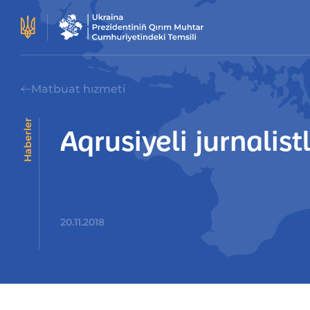
Matbuat hızmeti
Haberler
Aqrusiyeli jurnalist
20.11.2018