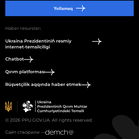
Yollamaq
Haber resursları
Ukraina Prezidentiniñ resmiy
internet-temsilciligi
Chatbot
Qırım platforması
Rüşvetçilik aqqında haber etmek
© 2026 PPU.GOV.UA. All rights reserved.
Сайт створили —