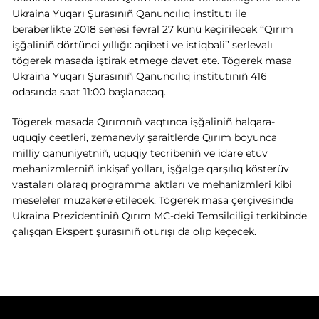
Ukraina Yuqarı Şurasınıñ Qanuncılıq institutı ile
beraberlikte 2018 senesi fevral 27 künü keçirilecek ‘‘Qırım
işğaliniñ dörtünci yıllığı: aqibeti ve istiqbali’’ serlevalı
tögerek masada iştirak etmege davet ete.
Tögerek masa
Ukraina Yuqarı Şurasınıñ Qanuncılıq institutınıñ 416
odasında saat 11:00 başlanacaq.
Tögerek masada Qırımnıñ vaqtınca işğaliniñ halqara-
uquqiy ceetleri, zemaneviy şaraitlerde Qırım boyunca
milliy qanuniyetniñ, uquqiy tecribeniñ ve idare etüv
mehanizmlerniñ inkişaf yolları, işğalge qarşılıq kösterüv
vastaları olaraq programma aktları ve mehanizmleri kibi
meseleler muzakere etilecek. Tögerek masa çerçivesinde
Ukraina Prezidentiniñ Qırım MC-deki Temsilciligi terkibinde
çalışqan Ekspert şurasınıñ oturışı da olıp keçecek.