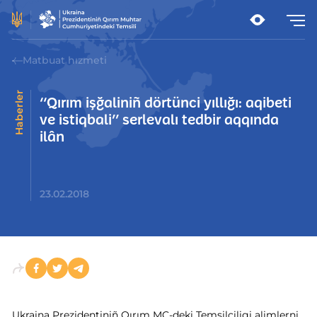
Matbuat hızmeti
Haberler
‘‘Qırım işğaliniñ dörtünci yıllığı: aqibeti
ve istiqbali’’ serlevalı tedbir aqqında
ilân
23.02.2018
Ukraina Prezidentiniñ Qırım MC-deki Temsilciligi alimlerni