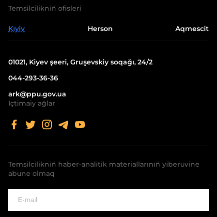
Temsilcilikniñ ofisleri
Kıyiv
Herson
Aqmescit
01021, Kiyev şeeri, Gruşevskiy soqağı, 24/2
044-293-36-36
ark@ppu.gov.ua
İçtimaiy ağlar
Temsilcilikniñ haber-analitik materiallarınıñ yiberüvine
abune olmaq