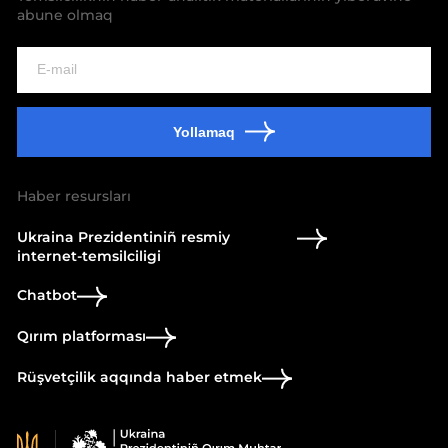
abune olmaq
Yollamaq
Haber resursları
Ukraina Prezidentiniñ resmiy
internet-temsilciligi
Chatbot
Qırım platforması
Rüşvetçilik aqqında haber etmek