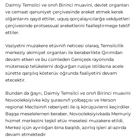
Daimiy Temsilci ve onıñ Birinci muavini, devlet organları
ve cemaat qanuniyet çerçivesinde areket etmek kerek
olğanlarını qayd ettiler, uquq qorçalayıcılarğa vekâyetleri
çerçivesinde protsessual areketlerini faalleştirmege teklif
ettiler.
Vaziyetni muzakere etüvniñ neticesi olaraq, Temsilcilik
merkeziy akimiyet organları ile beraberlikte Qırımdan
devam etken ve bu cümleden Geniçesk rayonında
mütenasip telükelerni doğurğan rusiye istilâsına acele
sürette qarşılıq kösterüv oğrunda faaliyetini devam
etecektir.
Bundan da ğayrı, Daimiy Temsilci ve onıñ Birinci muavini
Novooleksiyivka köy şurasınıñ yolbaşçısı ve Herson
regional Meclisiniñ reberiyeti ile iş körüşüvlerni keçirdiler.
Başqa meselelernen beraber, Novooleksiyivkada Memuriy
hızmet merkezini teşkil etüv meselesi muzakere etildi,
Merkez içün ayırılığan bina baqıldı, azırlıq işleri al-azırda
devam etmektedir