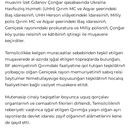
muavini İzet Gdanov Çonğar qasabasında Ukraina
Havfsızlıq Hızmeti (UHH) Qırım MC ve Aqyar şeerindeki
Baş idaresiniñ, UHH Herson vilâyetindeki İdaresiniñ, Milliy
polis Qırım MC ve Aqyar şeerindeki Baş idaresiniñ,
Geniçesk rayonındaki prokuratura ve Milliy polisniñ, Çonğar
köy şurası reisiniñ ve kâtibiniñ iştiragi ile muşavere
keçirdiler
.
Temsilcilikke kelgen muracaatlar sebebinden teşkil etilgen
muşaverede al-azırda işğal etilgen topraqlarda bulunğan,
RF akimiyetiniñ Qırımdaki faaliyetine qol tutqan teşkilâtnıñ
yolbaşçısı olğan Geniçesk rayon memuriyetiniñ sabıq reisi
Seytumer Nimetullayevge boyusunğan teşkilâtnıñ hocalıq
faaliyetinen bağlı vaziyet muzakere etildi.
Mutenasip cinaiy taqiqatlar boyunca uquq qorçalav
organlarnıñ ve cemaatnıñ fikirleri diñlendi, Temsilcilikniñ
reberiyeti vaqtınca işğal etilgen Qırımğa yaqın olğan ayrı
rayonlarda devlet idaresi zayıf olğanınıñ alâmetlerini kene
de qayd etti.