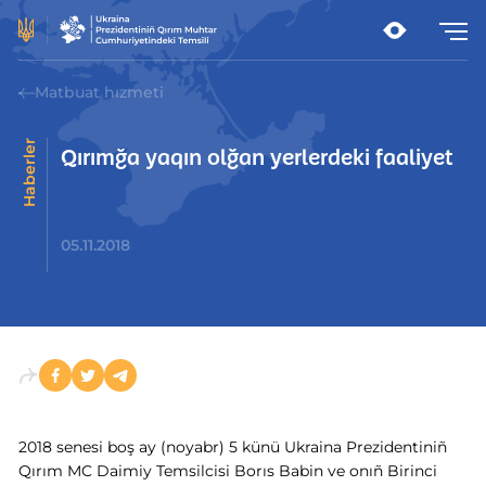
Matbuat hızmeti
Haberler
Qırımğa yaqın olğan yerlerdeki faaliyet
05.11.2018
2018 senesi boş ay (noyabr) 5 künü Ukraina Prezidentiniñ
Qırım MC Daimiy Temsilcisi Borıs Babin ve onıñ Birinci