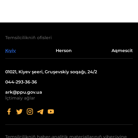
Temsilcilikniñ ofisleri
Kıyiv
Herson
Aqmescit
01021, Kiyev şeeri, Gruşevskiy soqağı, 24/2
044-293-36-36
ark@ppu.gov.ua
İçtimaiy ağlar
Temsilcilikniñ haber-analitik materiallarınıñ yiberüvine