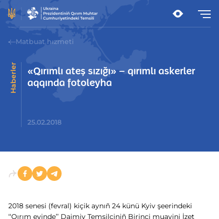
Matbuat hızmeti
Haberler
«Qırımlı ateş sızığı» – qırımlı askerler
aqqında fotoleyha
25.02.2018
2018 senesi (fevral) kiçik aynıñ 24 künü Kyiv şeerindeki
‘‘Qırım evinde’’ Daimiy Temsilciniñ Birinci muavini İzet