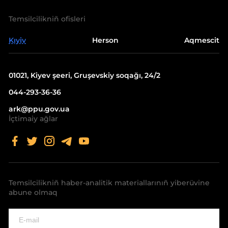
Temsilcilikniñ ofisleri
Kıyiv
Herson
Aqmescit
01021, Kiyev şeeri, Gruşevskiy soqağı, 24/2
044-293-36-36
ark@ppu.gov.ua
İçtimaiy ağlar
Temsilcilikniñ haber-analitik materiallarınıñ yiberüvine
abune olmaq