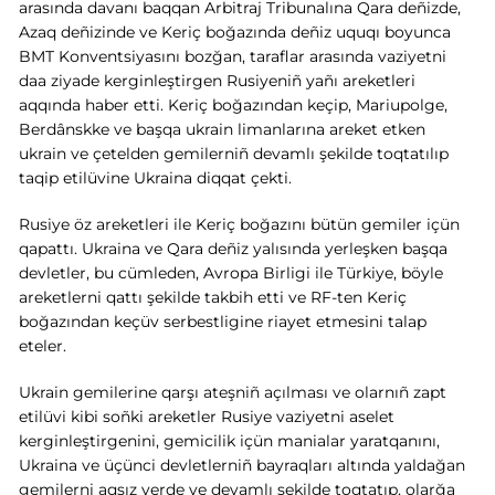
arasında davanı baqqan Arbitraj Tribunalına Qara deñizde,
Azaq deñizinde ve Keriç boğazında deñiz uquqı boyunca
BMT Konventsiyasını bozğan, taraflar arasında vaziyetni
daa ziyade kerginleştirgen Rusiyeniñ yañı areketleri
aqqında haber etti. Keriç boğazından keçip, Mariupolge,
Berdânskke ve başqa ukrain limanlarına areket etken
ukrain ve çetelden gemilerniñ devamlı şekilde toqtatılıp
taqip etilüvine Ukraina diqqat çekti.
Rusiye öz areketleri ile Keriç boğazını bütün gemiler içün
qapattı. Ukraina ve Qara deñiz yalısında yerleşken başqa
devletler, bu cümleden, Avropa Birligi ile Türkiye, böyle
areketlerni qattı şekilde takbih etti ve RF-ten Keriç
boğazından keçüv serbestligine riayet etmesini talap
eteler.
Ukrain gemilerine qarşı ateşniñ açılması ve olarnıñ zapt
etilüvi kibi soñki areketler Rusiye vaziyetni aselet
kerginleştirgenini, gemicilik içün manialar yaratqanını,
Ukraina ve üçünci devletlerniñ bayraqları altında yaldağan
gemilerni aqsız yerde ve devamlı şekilde toqtatıp, olarğa