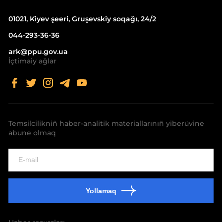
01021, Kiyev şeeri, Gruşevskiy soqağı, 24/2
044-293-36-36
ark@ppu.gov.ua
İçtimaiy ağlar
Temsilcilikniñ haber-analitik materiallarınıñ yiberüvine
abune olmaq
Yollamaq