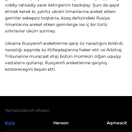
ciddiy iqtisadiy zarar ketirgenini tasdıqlay. Şunı da qayd
etmek kerek ki, yalıñız ukrain limanlarına areket etken
gemiler sebepsiz toqtatıla, Azaq deñizindeki Rusiye
limanlarına areket etken gemilerge ise iç bir türlü
sıñırlavlar üküm sürmey.
Ukraina Rusiyeniñ areketlerine qarşı öz narazlığını bildirdi,
narazlığı aqqında öz ittifaqdaşlarına haber etti ve Arbitraj
Tribunalına muracaat etip, bütün mümkün olğan uquqiy
vastalarnı qullanıp, Rusiyeniñ areketlerine qarşılıq
kösterecegini beyan etti.
Temsilcilikniñ ofisleri
Kıyiv
Herson
Aqmescit