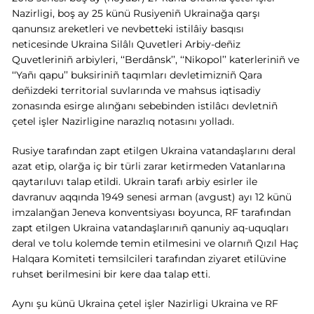
Nazirligi, boş ay 25 künü Rusiyeniñ Ukrainağa qarşı
qanunsız areketleri ve nevbetteki istilâiy basqısı
neticesinde Ukraina Silâlı Quvetleri Arbiy-deñiz
Quvetleriniñ arbiyleri, ‘‘Berdânsk’’, ‘‘Nikopol’’ katerleriniñ ve
‘‘Yañı qapu’’ buksiriniñ taqımları devletimizniñ Qara
deñizdeki territorial suvlarında ve mahsus iqtisadiy
zonasında esirge alınğanı sebebinden istilâcı devletniñ
çetel işler Nazirligine narazlıq notasını yolladı
.
Rusiye tarafından zapt etilgen Ukraina vatandaşlarını deral
azat etip, olarğa iç bir türli zarar ketirmeden Vatanlarına
qaytarıluvı talap etildi. Ukrain tarafı arbiy esirler ile
davranuv aqqında 1949 senesi arman (avgust) ayı 12 künü
imzalanğan Jeneva konventsiyası boyunca, RF tarafından
zapt etilgen Ukraina vatandaşlarınıñ qanuniy aq-uquqları
deral ve tolu kolemde temin etilmesini ve olarnıñ Qızıl Haç
Halqara Komiteti temsilcileri tarafından ziyaret etilüvine
ruhset berilmesini bir kere daa talap etti.
Aynı şu künü Ukraina çetel işler Nazirligi Ukraina ve RF