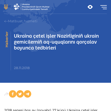
Matbuat hızmeti
Haberler
Ukraina çetel işler Nazirliginiñ ukrain
gemicilerniñ aq-uquqlarını qorçalav
boyunca tedbirleri
28.11.2018
2018 senesi boş ay (noyabr) 27 künü Ukraina çetel işler