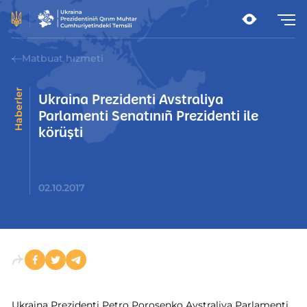
Matbuat hızmeti
Haberler
Ukraina Prezidenti Avstraliya
Parlamenti Senatınıñ Prezidenti ile
körüşti
02.10.2017
Ukraina Prezidenti Petro Poroşenko Avstraliya Parlamenti