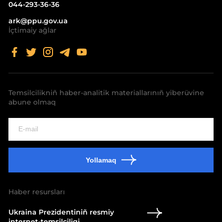
044-293-36-36
ark@ppu.gov.ua
İçtimaiy ağlar
Temsilcilikniñ haber-analitik materiallarınıñ yiberüvine
abune olmaq
Yollamaq
Haber resursları
Ukraina Prezidentiniñ resmiy
internet-temsilciligi