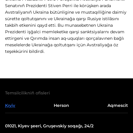
Senatınıñ Prezidenti Stiven Perri ile körüşken arada
Avstraliyanıñ Ukraina bütünligine ve mustaqılliğine daimiy
sürette qoltutqanını ve Ukrainağa qarşı Rusiye istilâsını
takbih etkenini qayd etti. Bu munasebetnen Ukraina
Prezidenti işğalci memleketke qarşi sanktsiyalarnı devam
ettirgeni ve Qırımda insan aq-uquqları qorçalavınen bağlı
meselelerde Ukrainağa qoltutqanı içün Avstraliyağa öz
teşekkürini bildirdi.
Temsilcilikniñ ofisleri
Kıyiv
Herson
Aqmescit
01021, Kiyev şeeri, Gruşevskiy soqağı, 24/2