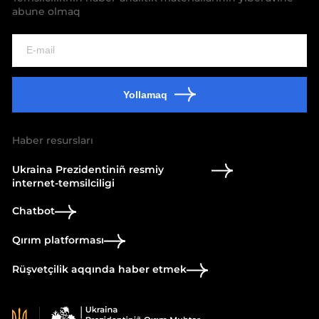
abune olmaq
Yollamaq
Haber resursları
Ukraina Prezidentiniñ resmiy
internet-temsilciligi
Chatbot
Qırım platforması
Rüşvetçilik aqqında haber etmek