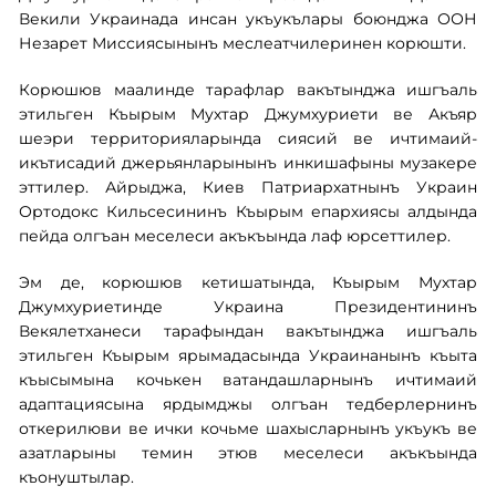
Векили Украинада инсан укъукълары боюнджа ООН
Незарет Миссиясынынъ меслеатчилеринен корюшти.
Корюшюв маалинде тарафлар вакътынджа ишгъаль
этильген Къырым Мухтар Джумхуриети ве Акъяр
шеэри территорияларында сиясий ве ичтимаий-
икътисадий джерьянларынынъ инкишафыны музакере
эттилер. Айрыджа, Киев Патриархатнынъ Украин
Ортодокс Кильсесининъ Къырым епархиясы алдында
пейда олгъан меселеси акъкъында лаф юрсеттилер.
Эм де, корюшюв кетишатында, Къырым Мухтар
Джумхуриетинде Украина Президентининъ
Векялетханеси тарафындан вакътынджа ишгъаль
этильген Къырым ярымадасында Украинанынъ къыта
къысымына кочькен ватандашларнынъ ичтимаий
адаптациясына ярдымджы олгъан тедберлернинъ
откерилюви ве ички кочьме шахысларнынъ укъукъ ве
азатларыны темин этюв меселеси акъкъында
къонуштылар.