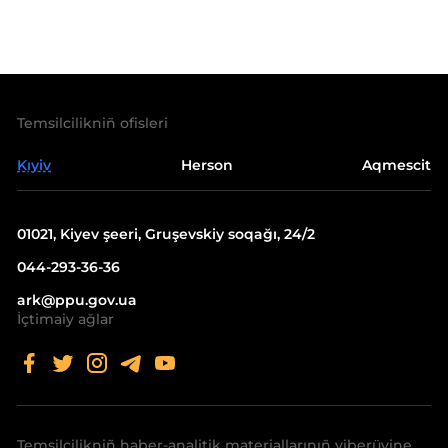
Temsilcilikniñ ofisleri
Kıyiv
Herson
Aqmescit
01021, Kiyev şeeri, Gruşevskiy soqağı, 24/2
044-293-36-36
ark@ppu.gov.ua
İçtimaiy ağlar
Temsilcilikniñ haber-analitik materiallarınıñ yiberüvine