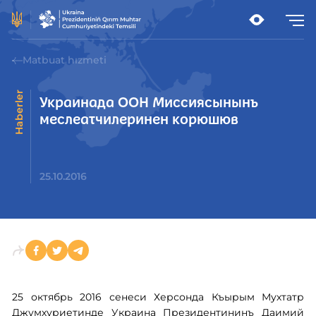
Matbuat hızmeti
Haberler
Украинада ООН Миссиясынынъ
меслеатчилеринен корюшюв
25.10.2016
25 октябрь 2016 сенеси Херсонда Къырым Мухтатр
Джумхуриетинде Украина Президентининъ Даимий