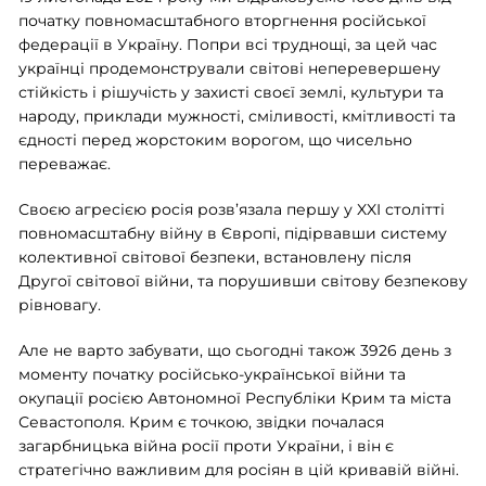
початку повномасштабного вторгнення російської
федерації в Україну. Попри всі труднощі, за цей час
українці продемонстрували світові неперевершену
стійкість і рішучість у захисті своєї землі, культури та
народу, приклади мужності, сміливості, кмітливості та
єдності перед жорстоким ворогом, що чисельно
переважає.
Своєю агресією росія розв’язала першу у XXI столітті
повномасштабну війну в Європі, підірвавши систему
колективної світової безпеки, встановлену після
Другої світової війни, та порушивши світову безпекову
рівновагу.
Але не варто забувати, що сьогодні також 3926 день з
моменту початку російсько-української війни та
окупації росією Автономної Республіки Крим та міста
Севастополя. Крим є точкою, звідки почалася
загарбницька війна росії проти України, і він є
стратегічно важливим для росіян в цій кривавій війні.