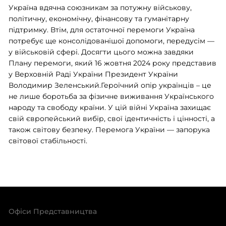
Україна вдячна союзникам за потужну військову,
політичну, економічну, фінансову та гуманітарну
підтримку. Втім, для остаточної перемоги Україна
потребує ще консолідованішої допомоги, передусім —
у військовій сфері. Досягти цього можна завдяки
Плану перемоги, який 16 жовтня 2024 року представив
у Верховній Раді України Президент України
Володимир Зеленський.Героїчний опір українців – це
не лише боротьба за фізичне виживання Українського
народу та свободу країни. У цій війні Україна захищає
свій європейський вибір, свої ідентичність і цінності, а
також світову безпеку. Перемога України — запорука
світової стабільності.
Офіси Представництва