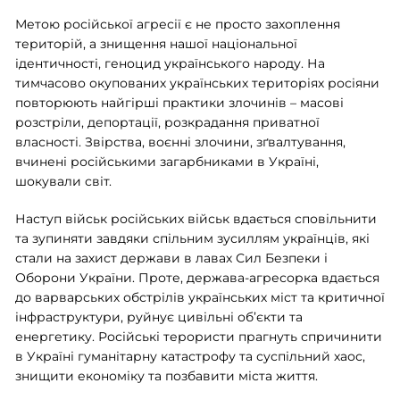
Метою російської агресії є не просто захоплення
територій, а знищення нашої національної
ідентичності, геноцид українського народу. На
тимчасово окупованих українських територіях росіяни
повторюють найгірші практики злочинів – масові
розстріли, депортації, розкрадання приватної
власності. Звірства, воєнні злочини, зґвалтування,
вчинені російськими загарбниками в Україні,
шокували світ.
Наступ військ російських військ вдається сповільнити
та зупиняти завдяки спільним зусиллям українців, які
стали на захист держави в лавах Сил Безпеки і
Оборони України. Проте, держава-агресорка вдається
до варварських обстрілів українських міст та критичної
інфраструктури, руйнує цивільні об’єкти та
енергетику. Російські терористи прагнуть спричинити
в Україні гуманітарну катастрофу та суспільний хаос,
знищити економіку та позбавити міста життя.