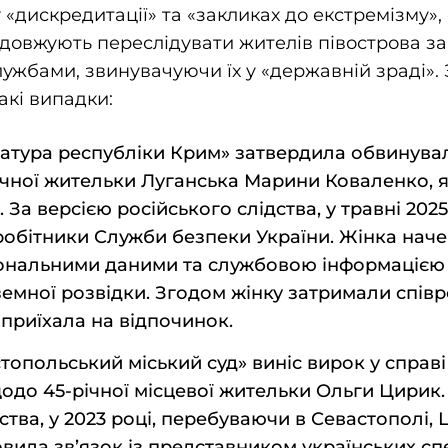
«дискредитації» та «закликах до екстремізму»,
довжують переслідувати жителів півострова за
ужбами, звинувачуючи їх у «державній зраді».
акі випадки:
ратура республіки Крим» затвердила обвинува
річної жительки Луганська Марини Коваленко, 
 За версією російського слідства, у травні 202
робітники Служби безпеки України. Жінка нач
ональними даними та службовою інформацією і
емної розвідки. Згодом жінку затримали співр
 приїхала на відпочинок.
топольський міський суд» виніс вирок у справі
одо 45-річної місцевої жительки Ольги Цирик.
ства, у 2023 році, перебуваючи в Севастополі,
вила зв’язок із представником українських с