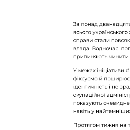
За понад дванадцять 
всього українського
справи стали повсяк
влада. Водночас, по
припиняють чинити 
У межах ініціативи 
фіксуємо й поширюєм
ідентичність і не з
окупаційної адмініс
показують очевидне:
навіть у найтемніши
Протягом тижня на т