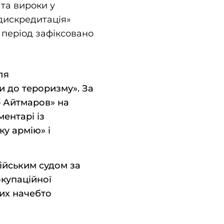
та вироки у
дискредитація»
й період зафіксовано
ля
и до тероризму». За
р Айтмаров» на
ментарі із
ку армію» і
ійським судом за
окупаційної
ких начебто