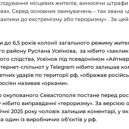
лідування місцевих жителів, виносячи штрафи 
ах. Серед основних звинувачень – так звана «
«заклики до екстремізму або тероризму» . За це
 до 6,5 років колонії загального режиму жите
о району Руслана Усеїнова, за нібито «заклик
ого слідства, Усеїнов під псевдонімом «Айтма
інтернет-спільнот у Telegram нібито залишав ко
тних ударів по території рф, «ображав російсь
росіян називав «орками».
 окупованого Севастополя постане перед рос
нібито виправданні «тероризму». За версією 
січні 2025 року чоловік залишив коментарі, у я
а один із виробничих об’єктів у рф.