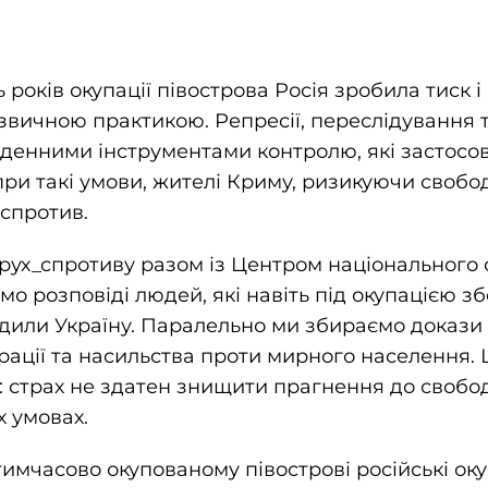
років окупації півострова Росія зробила тиск 
 звичною практикою. Репресії, переслідування 
денними інструментами контролю, які застосо
при такі умови, жителі Криму, ризикуючи свобо
спротив.
#рух_спротиву разом із Центром національного
о розповіді людей, які навіть під окупацією з
радили Україну. Паралельно ми збираємо докази
трації та насильства проти мирного населення. 
 страх не здатен знищити прагнення до свобод
х умовах.
имчасово окупованому півострові російські оку