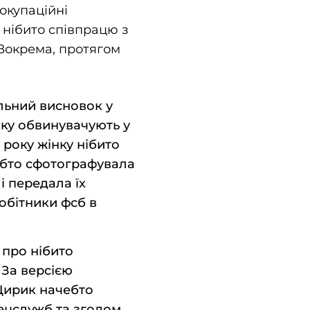
 окупаційні
 нібито співпрацю з
 Зокрема, протягом
льний висновок у
яку обвинувачують у
5 року жінку нібито
ебто сфотографувала
 передала їх
обітники фсб в
 про нібито
 За версією
 Цирик начебто
пецслужб та згодом