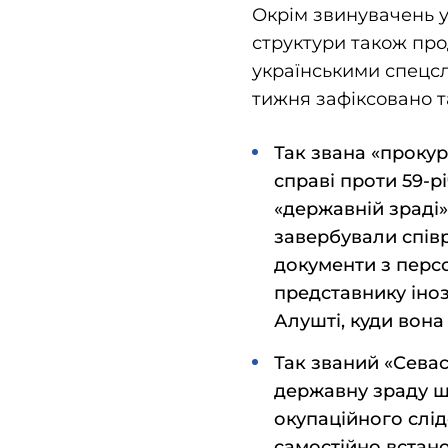
Окрім звинувачень у 
структури також про
українськими спецсл
тижня зафіксовано т
Так звана «проку
справі проти 59-
«державній зраді».
завербували спів
документи з перс
представнику іноз
Алушті, куди вона
Так званий «Севас
державну зраду щ
окупаційного слід
самостійно встано