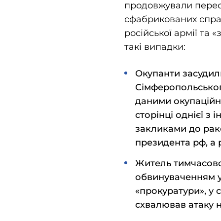
продовжували перес
сфабрикованих справ
російської армії та 
такі випадки:
Окупанти засудили
Сімферопольськог
даними окупаційн
сторінці однієї з 
закликами до раке
президента рф, а 
Житель тимчасово
обвинуваченням у 
«прокуратури», у 
схвалював атаку н