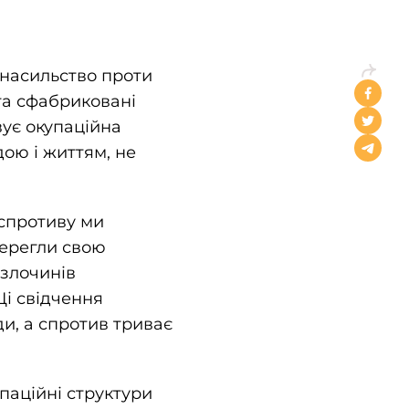
і насильство проти
та сфабриковані
вує окупаційна
дою і життям, не
 спротиву ми
берегли свою
 злочинів
Ці свідчення
и, а спротив триває
паційні структури