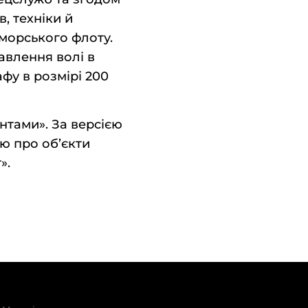
, техніки й
-морського флоту.
авлення волі в
фу в розмірі 200
нтами». За версією
ію про об’єкти
».