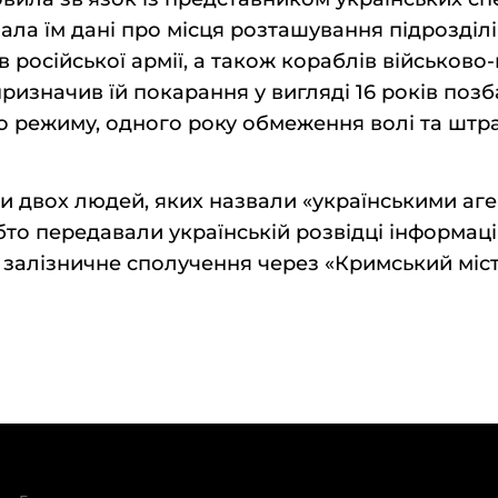
ала їм дані про місця розташування підрозділів
ів російської армії, а також кораблів військово
призначив їй покарання у вигляді 16 років позб
о режиму, одного року обмеження волі та штра
и двох людей, яких назвали «українськими аге
бто передавали українській розвідці інформац
 залізничне сполучення через «Кримський міст