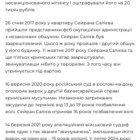
несанкціонованого мітингу і оштрафували його на 20
тисяч рублів.
26 січня 2017 року у квартиру Сейрана Салієва
прийшли представники фсб окупаційної адміністрації
з незаконним обшуком. Сейран Салієв був
заарештований. Цього ж року пройшов і другий обшук
у його будинку. 11 жовтня 2017 року Сейрана Салієва та
ще п’ятьох кримських татар заарештували,
звинувативши нібито у тероризмі. З того часу він
утримується під вартою.
16 вересня 2020 року російський суд в ростові-на-дону
оголосив вирок у другій бахчисарайській справі
кримських мусульман. Незаконно затриманих
засудили до термінів від 13 до 19 років позбавлення
волі. Сейран Салієв отримав 16 років позбавлення волі.
14 березня 2021 року апеляційний військовий суд рф
зняв одне з так званих “звинувачень”, зменшивши його
вирок на один рік – 15 років колонії. У липні 2024 року