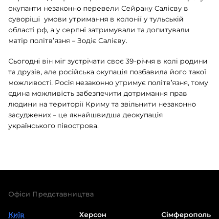
окупанти незаконно перевели Сейрану Салієву в
суворіші умови утримання в колонії у тульській
області рф, а у серпні затримували та допитували
матір політв’язня – Зодіє Салієву.
Сьогодні він міг зустрічати своє 39-річчя в колі родини
та друзів, але російська окупація позбавила його такої
можливості. Росія незаконно утримує політв’язня, тому
єдина можливість забезпечити дотримання прав
людини на території Криму та звільнити незаконно
засуджених – це якнайшвидша деокупація
українського півострова.
Офіси Представництва
Київ
Херсон
Сімферополь