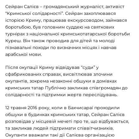
Сейран Салієв – громадянський журналіст, активіст
“Кримської солідарності”. Сейран захоплювався
історією Криму, працював екскурсоводом, займався
боротьбою, був головним суддею на святкових
турнірах з національної кримськотатарської боротьби
Куреш. Він також проводив для дітей та молоді
пізнавальні походи по визначних місцях і навчав
арабської мови.
Після окупації Криму відвідував “суди” у
сфабрикованих справах, висвітлював злочини
окупантів, зокрема незаконні обшуки в домівках
кримських татар Публічно закликав співгромадян до
солідарності та підтримки жертв переслідувань.
12 травня 2016 року, коли в Бахчисараї проходили
обшуки в будинках кримських татар, Сейран Салієв
розповідав у місцевій мечеті про те, що відбувається,
та закликав людей підтримати співвітчизників.
Окупанти вважали такі дії Салієва організацією