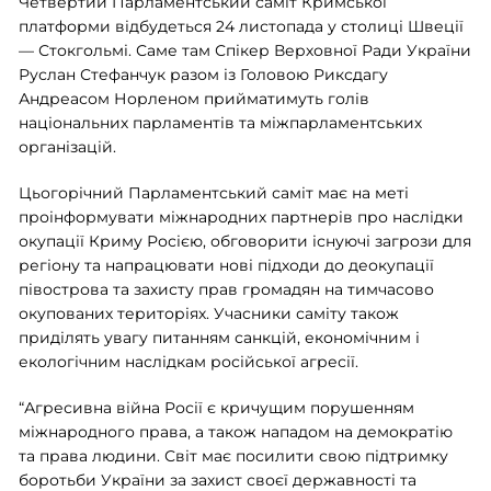
Четвертий Парламентський саміт Кримської
платформи відбудеться 24 листопада у столиці Швеції
— Стокгольмі. Саме там Спікер Верховної Ради України
Руслан Стефанчук разом із Головою Риксдагу
Андреасом Норленом прийматимуть голів
національних парламентів та міжпарламентських
організацій.
Цьогорічний Парламентський саміт має на меті
проінформувати міжнародних партнерів про наслідки
окупації Криму Росією, обговорити існуючі загрози для
регіону та напрацювати нові підходи до деокупації
півострова та захисту прав громадян на тимчасово
окупованих територіях. Учасники саміту також
приділять увагу питанням санкцій, економічним і
екологічним наслідкам російської агресії.
“Агресивна війна Росії є кричущим порушенням
міжнародного права, а також нападом на демократію
та права людини. Світ має посилити свою підтримку
боротьби України за захист своєї державності та