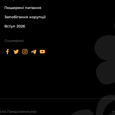
Поширені питання
Запобігання корупції
Вступ 2026
Соцмережі
алів Представництва
І