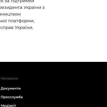
ься за підтримки
резидента України з
авництвом
ької платформи,
 справ України.
Матеріали
Документи
Пресслужба
Медіакіт