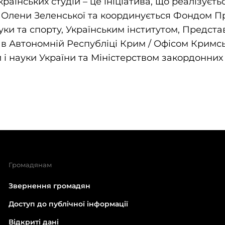
країнських студій – це ініціатива, що реалізуєт
 Олени Зеленської та координується Фондом П
ауки та спорту, Українським інститутом, Предст
в Автономній Республіці Крим / Офісом Кримс
 і науки України та Міністерством закордонних
Громадянам
Звернення громадян
Доступ до публічної інформації
Відкриті дані