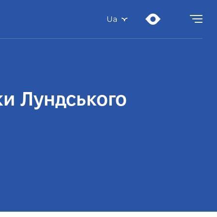
Ua
ки Лундського