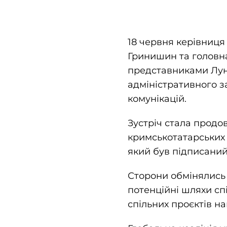
18 червня керівниц
Гринишин та головна
представниками Лун
адміністративного 
комунікацій.
Зустріч стала продо
кримськотатарських с
який був підписани
Сторони обмінялись 
потенційні шляхи сп
спільних проєктів н