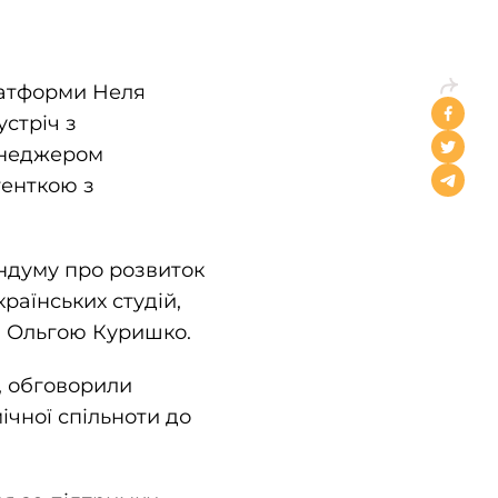
латформи Неля
стріч з
енеджером
тенткою з
ндуму про розвиток
країнських студій,
ю Ольгою Куришко.
, обговорили
ічної спільноти до