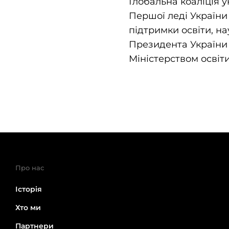
Глобальна коаліція у
Першої леді України
підтримки освіти, н
Президента України 
Міністерством освіти
Про нас
Історія
Хто ми
Партнери