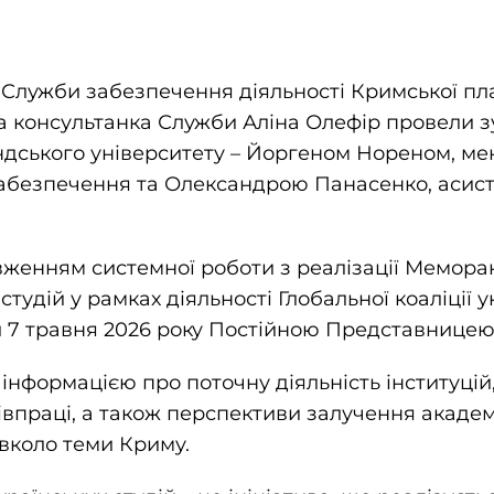
я Служби забезпечення діяльності Кримської п
 консультанка Служби Аліна Олефір провели зу
дського університету – Йоргеном Нореном, м
забезпечення та Олександрою Панасенко, асис
вженням системної роботи з реалізації Мемора
тудій у рамках діяльності Глобальної коаліції у
й 7 травня 2026 року Постійною Представнице
інформацією про поточну діяльність інституцій
івпраці, а також перспективи залучення академ
авколо теми Криму.