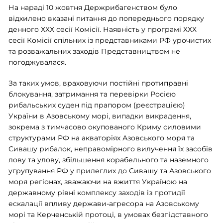
На нараді 10 жовтня Держрибагенством було
відхилено вказані питання до попереднього порядку
денного ХХХ сесії Комісії. Наявність у програмі ХХХ
сесії Комісії спільних із представниками РФ урочистих
та розважальних заходів Представництвом не
погоджувалася.
За таких умов, враховуючи постійні протиправні
блокування, затримання та перевірки Росією
рибальських суден під прапором (реєстрацією)
України в Азовському морі, випадки викрадення,
зокрема з тимчасово окупованого Криму силовими
структурами РФ на акваторіях Азовського моря та
Сивашу рибалок, неправомірного вилучення їх засобів
лову та улову, збільшення корабельного та наземного
угрупування РФ у прилеглих до Сивашу та Азовського
моря регіонах, зважаючи на вжиття Україною на
державному рівні комплексу заходів із протидії
ескалації впливу держави-агресора на Азовському
морі та Керченській протоці, в умовах безпідставного