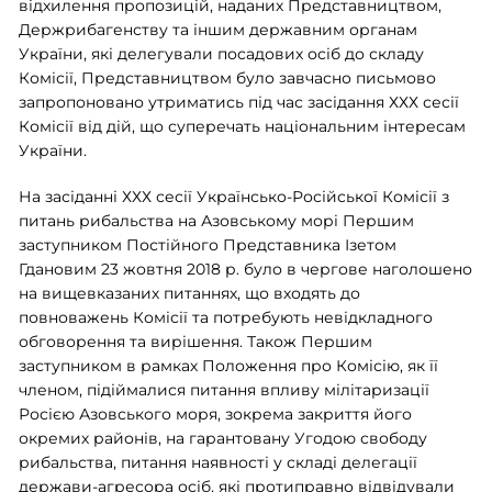
відхилення пропозицій, наданих Представництвом,
Держрибагенству та іншим державним органам
України, які делегували посадових осіб до складу
Комісії, Представництвом було завчасно письмово
запропоновано утриматись під час засідання ХХХ сесії
Комісії від дій, що суперечать національним інтересам
України.
На засіданні ХХХ сесії Українсько-Російської Комісії з
питань рибальства на Азовському морі Першим
заступником Постійного Представника Ізетом
Гдановим 23 жовтня 2018 р. було в чергове наголошено
на вищевказаних питаннях, що входять до
повноважень Комісії та потребують невідкладного
обговорення та вирішення. Також Першим
заступником в рамках Положення про Комісію, як її
членом, підіймалися питання впливу мілітаризації
Росією Азовського моря, зокрема закриття його
окремих районів, на гарантовану Угодою свободу
рибальства, питання наявності у складі делегації
держави-агресора осіб, які протиправно відвідували