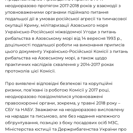
неодноразово протягом 2017-2018 років у взаємодії з
уповноваженими органами підіймало питання
подальшої дії в умовах російської агресії та тимчасової
окупації Криму, мілітаризації Азовського моря
Українсько-Російської міжвідомчої Угоди з питань
рибальства в Азовському морі від 14 вересня 1993 р.,
доцільності подальшої роботи на виконання приписів
цього документу Українсько-Російської Комісії з питань
рибальства на Азовському морі, а також щодо
практичних наслідків схвалення у 2014-2017 роках
протоколів цієї Комісії
.
Про виявлені відповідні безпекові та корупційні
ризики, пов’язані із роботою Комісії у 2017 році,
неодноразово повідомлялися уповноважені
правоохоронні органи, зокрема, у травні 2018 року –
СБУ та НАБУ. Зважаючи на неодноразово висловлену
на нарадах та письмово, але без надання належного
обгрунтування, позицію з боку посадових осіб МЗС,
Міністерства юстиції та Держрибагенства України про