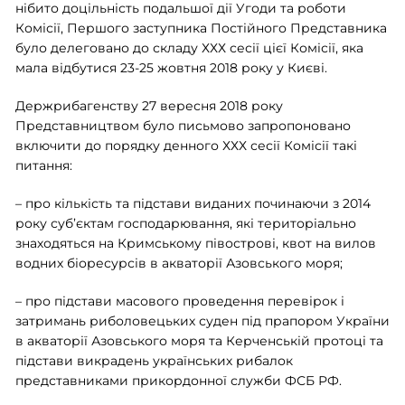
нібито доцільність подальшої дії Угоди та роботи
Комісії, Першого заступника Постійного Представника
було делеговано до складу ХХХ сесії цієї Комісії, яка
мала відбутися 23-25 жовтня 2018 року у Києві.
Держрибагенству 27 вересня 2018 року
Представництвом було письмово запропоновано
включити до порядку денного ХХХ сесії Комісії такі
питання:
– про кількість та підстави виданих починаючи з 2014
року суб’єктам господарювання, які територіально
знаходяться на Кримському півострові, квот на вилов
водних біоресурсів в акваторії Азовського моря;
– про підстави масового проведення перевірок і
затримань риболовецьких суден під прапором України
в акваторії Азовського моря та Керченській протоці та
підстави викрадень українських рибалок
представниками прикордонної служби ФСБ РФ.