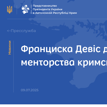
Пресслужба
Новини
Франциска Девіс д
менторства кримсь
09.07.2025