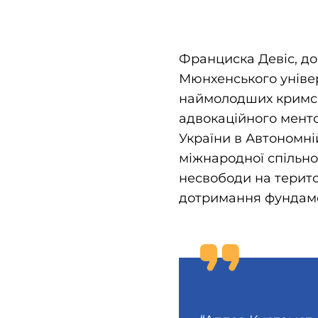
Франциска Девіс, до
Мюнхенського універ
наймолодших кримськ
адвокаційного мент
України в Автономні
міжнародної спільно
несвободи на територ
дотримання фундам