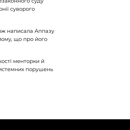
езаконного суду
онії суворого
кож написала Аппазу
йому, що про його
ості менторки й
системних порушень