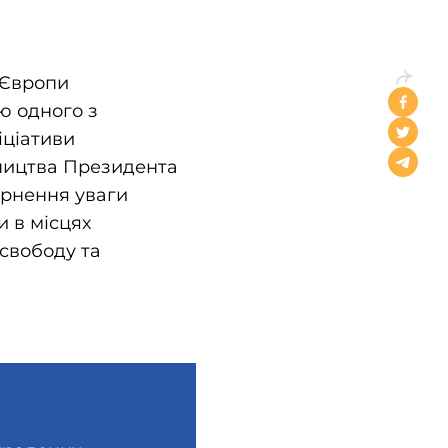
 Європи
ю одного з
іціативи
вництва Президента
ернення уваги
 в місцях
 свободу та