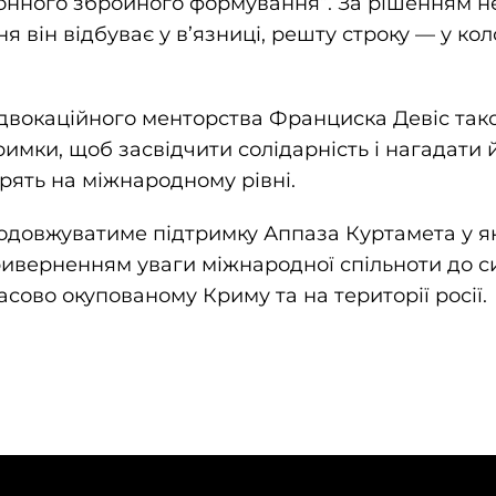
онного збройного формування”. За рішенням н
 він відбуває у в’язниці, решту строку — у кол
адвокаційного менторства Франциска Девіс та
римки, щоб засвідчити солідарність і нагадати 
рять на міжнародному рівні.
одовжуватиме підтримку Аппаза Куртамета у як
приверненням уваги міжнародної спільноти до 
сово окупованому Криму та на території росії.