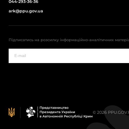
044-293-36-36
ark@ppu.gov.ua
Підписатись на розсилку інформаційно-аналітичних матері
© 2026 PPU.GOV.UA