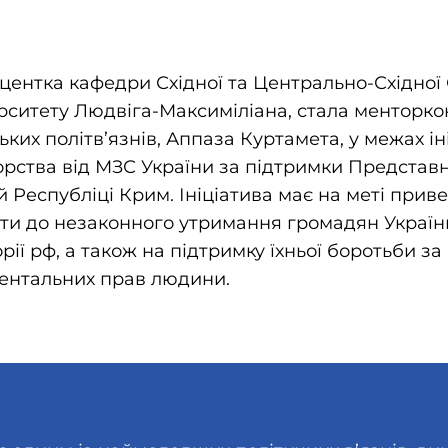
центка кафедри Східної та Центрально-Східної
ситету Людвіга-Максиміліана, стала менторко
их політв’язнів, Аппаза Куртамета, у межах ін
орства від МЗС України за підтримки Предста
й Республіці Крим. Ініціатива має на меті прив
ти до незаконного утримання громадян України
ії рф, а також на підтримку їхньої боротьби за
ентальних прав людини.