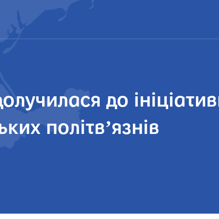
олучилася до ініціати
ких політвʼязнів