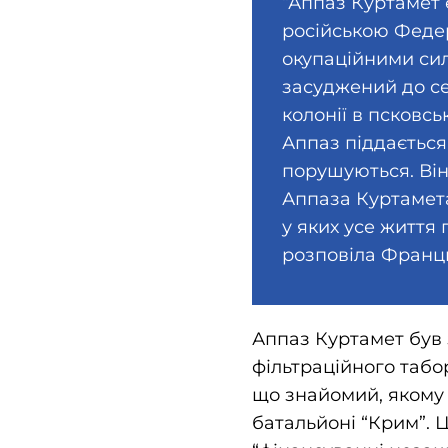
“Аппаз Куртамет 
російською Федер
окупаційними сила
засуджений до се
колонії в псковсь
Аппаз піддається
порушуються. Він
Аппаза Куртамета
у яких усе життя 
розповіла Франци
Аппаз Куртамет був 
фільтраційного табо
що знайомий, якому 
батальйоні “Крим”. 