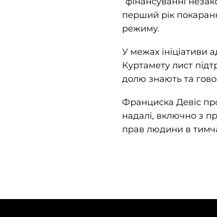
“фінансуванні незак
перший рік покарання
режиму.
У межах ініціативи 
Куртамету лист підт
долю знають та гово
Франциска Девіс пр
надалі, включно з 
прав людини в тимча