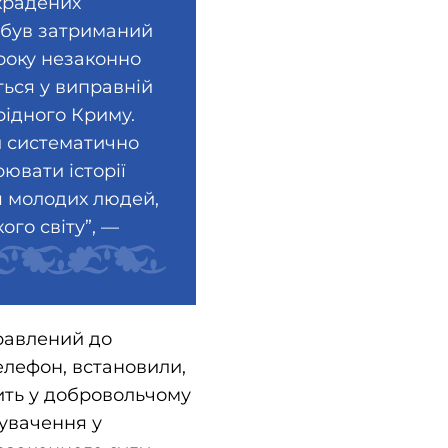
икрадених
н був затриманий
 року незаконно
ться у виправній
 рідного Криму.
и систематично
ювати історії
я молодих людей,
ого світу”, —
правлений до
елефон, встановили,
жить у добровольчому
нувачення у