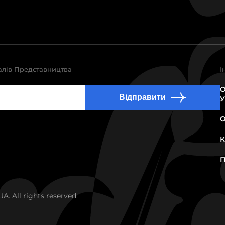
алів Представництва
І
О
Відправити
У
О
К
П
. All rights reserved.