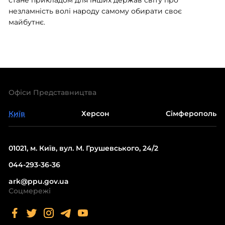
незламність волі народу самому обирати своє
майбутнє.
Офіси Представництва
Київ
Херсон
Сімферополь
01021, м. Київ, вул. М. Грушевського, 24/2
044-293-36-36
ark@ppu.gov.ua
Соцмережі