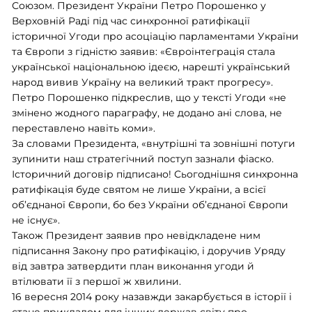
Союзом. Президент України Петро Порошенко у
Верховній Раді під час синхронної ратифікації
історичної Угоди про асоціацію парламентами України
та Європи з гідністю заявив: «Євроінтеграція стала
української національною ідеєю, нарешті український
народ вивив Україну на великий тракт прогресу».
Петро Порошенко підкреслив, що у тексті Угоди «не
змінено жодного параграфу, не додано ані слова, не
переставлено навіть коми».
За словами Президента, «внутрішні та зовнішні потуги
зупинити наш стратегічний поступ зазнали фіаско.
Історичний договір підписано! Сьогоднішня синхронна
ратифікація буде святом не лише України, а всієї
об’єднаної Європи, бо без України об’єднаної Європи
не існує».
Також Президент заявив про невідкладене ним
підписання Закону про ратифікацію, і доручив Уряду
від завтра затвердити план виконання угоди й
втілювати її з першої ж хвилини.
16 вересня 2014 року назавжди закарбується в історії і
стане прикладом для інших держав світу про