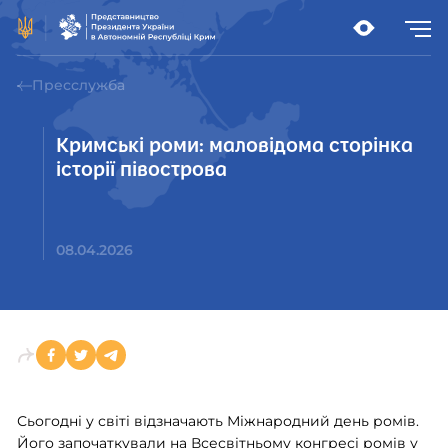
Пресслужба
Кримські роми: маловідома сторінка
історії півострова
08.04.2026
Сьогодні у світі відзначають Міжнародний день ромів.
Його започаткували на Всесвітньому конгресі ромів у