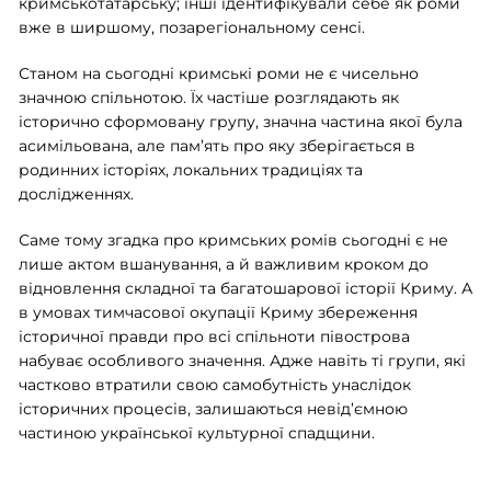
кримськотатарську; інші ідентифікували себе як роми
вже в ширшому, позарегіональному сенсі.
Станом на сьогодні кримські роми не є чисельно
значною спільнотою. Їх частіше розглядають як
історично сформовану групу, значна частина якої була
асимільована, але пам’ять про яку зберігається в
родинних історіях, локальних традиціях та
дослідженнях.
Саме тому згадка про кримських ромів сьогодні є не
лише актом вшанування, а й важливим кроком до
відновлення складної та багатошарової історії Криму. А
в умовах тимчасової окупації Криму збереження
історичної правди про всі спільноти півострова
набуває особливого значення. Адже навіть ті групи, які
частково втратили свою самобутність унаслідок
історичних процесів, залишаються невід’ємною
частиною української культурної спадщини.