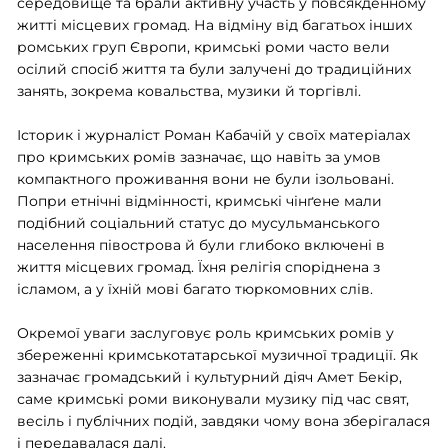
середовище та брали активну участь у повсякденному
житті місцевих громад. На відміну від багатьох інших
ромських груп Європи, кримські роми часто вели
осілий спосіб життя та були залучені до традиційних
занять, зокрема ковальства, музики й торгівлі.
Історик і журналіст Роман Кабачій у своїх матеріалах
про кримських ромів зазначає, що навіть за умов
компактного проживання вони не були ізольовані.
Попри етнічні відмінності, кримські чінґене мали
подібний соціальний статус до мусульманського
населення півострова й були глибоко включені в
життя місцевих громад. Їхня релігія споріднена з
ісламом, а у їхній мові багато тюркомовних слів.
Окремої уваги заслуговує роль кримських ромів у
збереженні кримськотатарської музичної традиції. Як
зазначає громадський і культурний діяч Амет Бекір,
саме кримські роми виконували музику під час свят,
весіль і публічних подій, завдяки чому вона зберігалася
і передавалася далі.