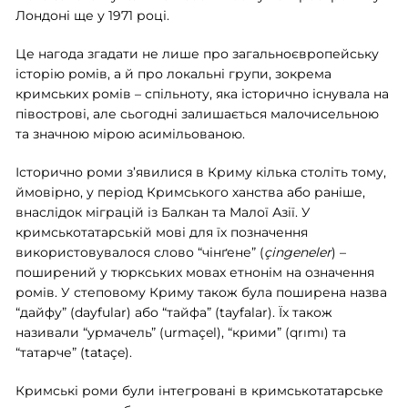
Лондоні ще у 1971 році.
Це нагода згадати не лише про загальноєвропейську
історію ромів, а й про локальні групи, зокрема
кримських ромів – спільноту, яка історично існувала на
півострові, але сьогодні залишається малочисельною
та значною мірою асимільованою.
Історично роми з’явилися в Криму кілька століть тому,
ймовірно, у період Кримського ханства або раніше,
внаслідок міграцій із Балкан та Малої Азії. У
кримськотатарській мові для їх позначення
використовувалося слово “чінґене” (
çingeneler
) –
поширений у тюркських мовах етнонім на означення
ромів. У степовому Криму також була поширена назва
“дайфу” (dayfular) або “тайфа” (tayfalar). Їх також
називали “урмачель” (urmaçel), “крими” (qrımı) та
“татарче” (tataçe).
Кримські роми були інтегровані в кримськотатарське