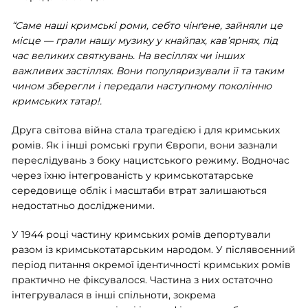
“Саме наші кримські роми, себто чінґене, зайняли це
місце — грали нашу музику у кнайпах, кав’ярнях, під
час великих святкувань. На весіллях чи інших
важливих застіллях. Вони популяризували її та таким
чином зберегли і передали наступному поколінню
кримських татар!.
Друга світова війна стала трагедією і для кримських
ромів. Як і інші ромські групи Європи, вони зазнали
переслідувань з боку нацистського режиму. Водночас
через їхню інтегрованість у кримськотатарське
середовище облік і масштаби втрат залишаються
недостатньо дослідженими.
У 1944 році частину кримських ромів депортували
разом із кримськотатарським народом. У післявоєнний
період питання окремої ідентичності кримських ромів
практично не фіксувалося. Частина з них остаточно
інтегрувалася в інші спільноти, зокрема