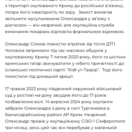
з території окупованого Криму до російської в’язниці,
попри його інвалідність по зору. Захист вимагав
звільнити мусульманина Олександра у зв’язку з
діагнозом — він незрячий, але окупаційна служба
виконання покарань відповіла формальною відмовою.
Олександр Сізіков повністю втратив зір після ДТП.
Чоловіка затримали під час масових обшуків у
окупованому Криму 7 липня 2020 року, його та шістьох
кримських татар звинуватили у нібито причетності до
ісламської політичної партії “Хізб ут-Тахрір”. Тоді його
помістили під домашній арешт.
17 травня 2023 року південний окружний військовий
суд у ростові-на-дону засудив його до 17 років
позбавлення волі. 14 вересня 2024 року окупанти
забрали Олександра з дому в селі Тургенєвка в
Бахчисарайському районі АР Крим. Незрячий
Олександр провів у окупаційному СІЗО-1 Сімферополя
три місяці, весь цей час він перебував у маленькій