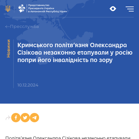
Пресслужба
Новини
Кримського політв’язня Олександра
Сізікова незаконно етапували у росію
попри його інвалідність по зору
10.12.2024
Політв’язня Олександра Сізікова незаконно етапували