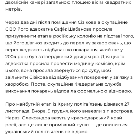
двомісній камері загальною площею вісім квадратних
метрів.
Через два дні після поміщення Сізікова в окупаційне
СІЗО його адвокатка Сафіє Шабанова просила
призупинити етап в російську колонію на підставі того,
що його діагноз входить до переліку захворювань, що
перешкоджають відбуванню покарання, який ще у
2004 році був затверджений урядом рф. Для цього
адвокатка просила провести медичну комісію, крім
цього, вона просила звернутися до суду, щоб
звільнити Сізікова від відбування покарання у зв’язку з
хворобою. Проте, окупаційна Федеральна служба
виконання покарань відповіла формальною відмовою.
Про майбутній етап із Криму політв’язень дізнався 27
листопада. Вчора, 9 грудня, його вивезли з півострова.
Наразі Олександра везуть у краснодарський край
росії, але це лише проміжний пункт — де опиниться
український політв’язень не відомо.