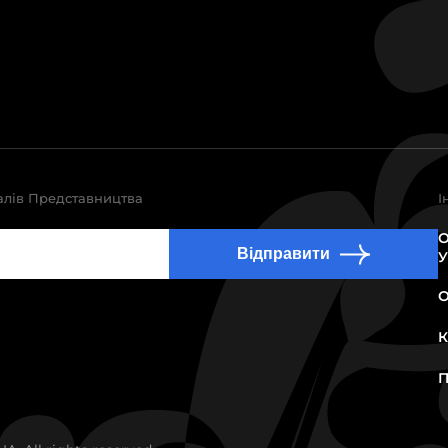
алів Представництва
І
О
Відправити
У
О
К
П