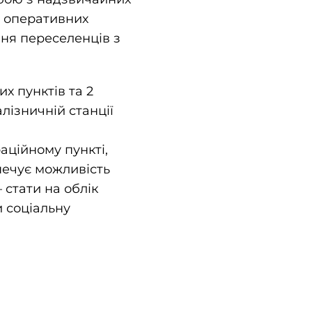
я оперативних
ня переселенців з
х пунктів та 2
лізничній станції
аційному пункті,
печує можливість
 стати на облік
и соціальну