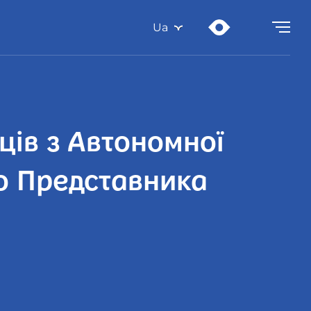
Ua
ців з Автономної
го Представника