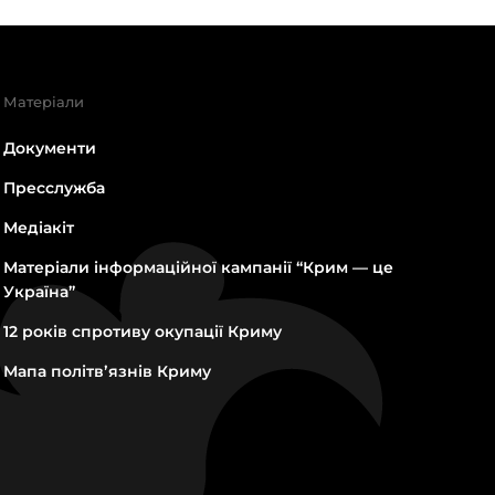
Матеріали
Документи
Пресслужба
Медіакіт
Матеріали інформаційної кампанії “Крим — це
Україна”
12 років спротиву окупації Криму
Мапа політвʼязнів Криму