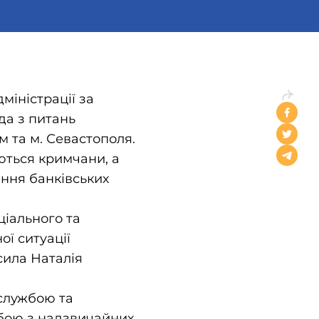
міністрації за
да з питань
м та м. Севастополя.
ються кримчани, а
ання банківських
ціального та
ої ситуації
сила Наталія
 службою та
бою з надзвичайних