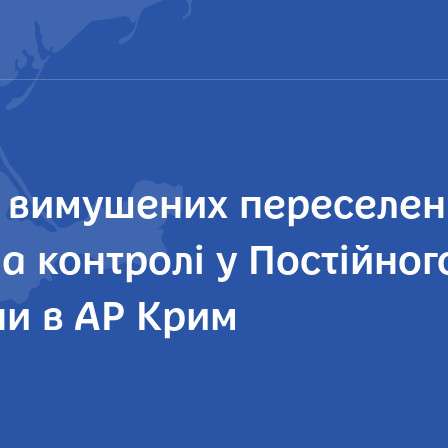
ї вимушених переселен
а контролі у Постійно
ни в АР Крим