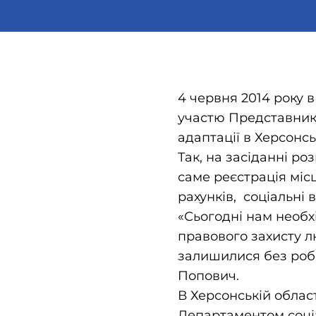
4 червня 2014 року 
участю Представника
адаптації в Херсонс
Так, на засіданні р
саме реєстрація міс
рахунків, соціальні 
«Сьогодні нам необх
правового захисту лю
залишилися без робот
Попович.
В Херсонській облас
Департаментом соці