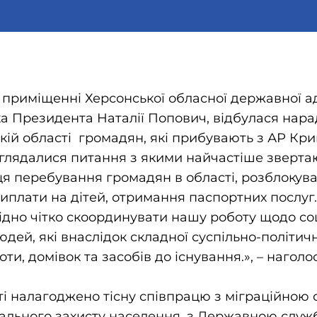
в приміщенні Херсонської обласної державної ад
 Президента Наталії Попович, відбулася нара
ькій області громадян, які прибувають з АР Кри
озглядалися питання з якими найчастіше зверта
ця перебування громадян в області, розблокув
виплати на дітей, отримання паспортних послуг.
ідно чітко скоординувати нашу роботу щодо со
дей, які внаслідок складної суспільно-політичн
и, домівок та засобів до існування.», – наголо
ті налагоджено тісну співпрацю з міграційною
ального захисту населення, з Державною служ