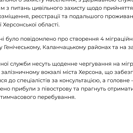
ям з питань цивільного захисту щодо прийнятт
озміщення, реєстрації та подальшого проживан
 Херсонської області.
ні було повідомлено про створення 4 міграційни
у Генічеському, Каланчацькому районах та на за
ної служби несуть щоденне чергування на мігр
 залізничному вокзалі міста Херсона, що забез
 до спеціалістів за консультацією, а головне –
ено прибули з півострову та прагнуть отримат
 тимчасового перебування.