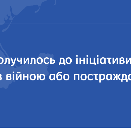
лучилось до ініціативи 
із війною або постражда