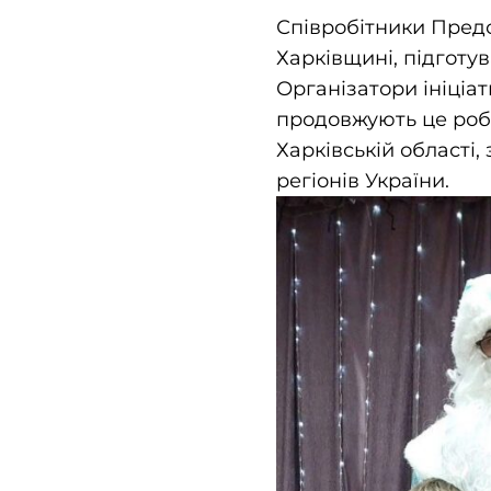
Співробітники Предс
Харківщині, підготу
Організатори ініціа
продовжують це роби
Харківській області,
регіонів України.