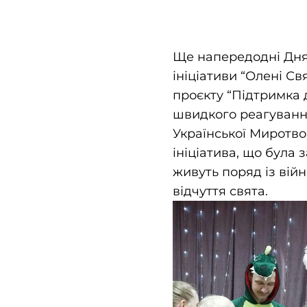
Ще напередодні Дня
ініціативи “Олені Св
проєкту “Підтримка 
швидкого реагування 
Української Миротво
ініціатива, що була 
живуть поряд із вій
відчуття свята.