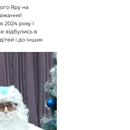
ого Яру на
бажання!
 2024 року і
е відбулись в
ітей і до інших