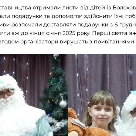
тавництва отримали листи від дітей із Волохов
вали подарунки та допомогли здійснити їхні по
тиви розпочали доставляти подарунки з 6 грудня
ти аж до кінця січня 2025 року. Перші свята вж
 згодом організатори вирушать з привітаннями д