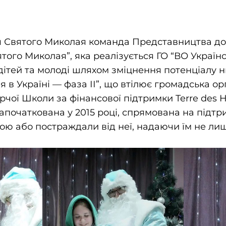
 Святого Миколая команда Представництва до
ятого Миколая”, яка реалізується ГО “ВО Україн
дітей та молоді шляхом зміцнення потенціалу н
в Україні — фаза ІІ”, що втілює громадська ор
рчої Школи за фінансової підтримки Terre des
започаткована у 2015 році, спрямована на підтри
ною або постраждали від неї, надаючи їм не ли