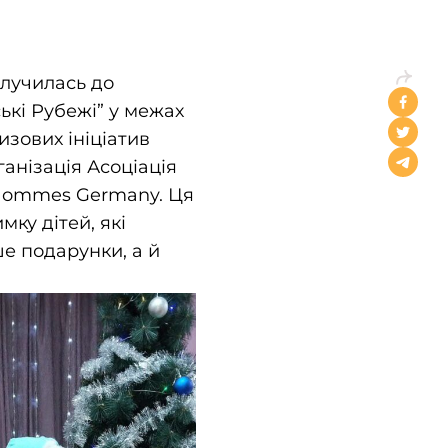
лучилась до
ські Рубежі” у межах
изових ініціатив
ганізація Асоціація
 Hommes Germany. Ця
мку дітей, які
ше подарунки, а й