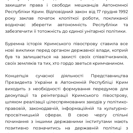
захищати права і свободи мешканців Автономної
Республіки Крим. Відповідний закон від 17 грудня 1992
року заклав початок клопіткої роботи, покликаної
водночас зберегти автономність Республіки та
забезпечити її тотожність до єдиної унітарної політики.
Буремна історія Кримського півострову ставила все
нові виклики перед органом державної влади, котрий
був та залишається на захисті своїх співвітчизників,
своїх земляків та тих, хто гордо зветься кримчанином.
Концепція сучасної діяльності Представництва
Президента України в Автономній Республіці Крим
виходить з необхідності формування передумов для
деокупації та реінтеграції Кримського півострову,
шляхом реалізації цілеспрямованих заходів у політико-
правовій, законодавчій, інформаційній та культурно-
просвітницькій сферах. В свою чергу спільні
починання з іншими державними інститутами мають
позитивно позначитись на державній політиці з