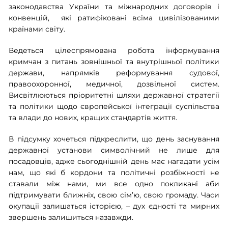
законодавства України та міжнародних договорів і
конвенцій, які ратифіковані всіма цивілізованими
країнами світу.
Ведеться цілеспрямована робота інформування
кримчан з питань зовнішньої та внутрішньої політики
держави, напрямків реформування судової,
правоохоронної, медичної, дозвільної систем.
Висвітлюються пріоритетні шляхи державної стратегії
та політики щодо європейської інтеграції суспільства
та влади до нових, кращих стандартів життя.
В підсумку хочеться підкреслити, що день заснування
державної установи символічний не лише для
посадовців, адже сьогоднішній день має нагадати усім
нам, що які б кордони та політичні розбіжності не
ставали між нами, ми все одно покликані аби
підтримувати ближніх, свою сім’ю, свою громаду. Часи
окупації залишаться історією, – дух єдності та мирних
звершень залишиться назавжди.