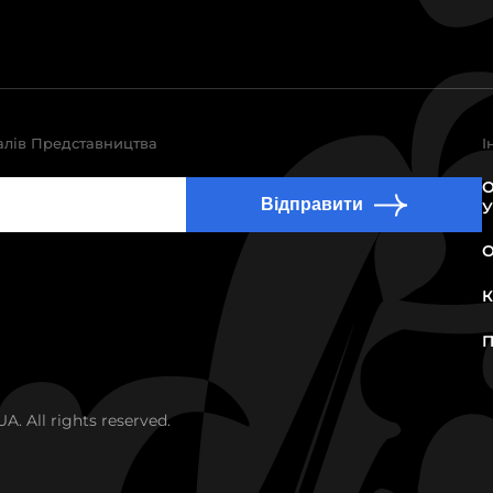
алів Представництва
І
О
Відправити
У
О
К
П
. All rights reserved.