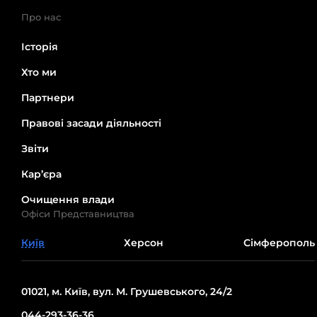
Про нас
Історія
Хто ми
Партнери
Правові засади діяльності
Звіти
Кар’єра
Очищення влади
Офіси Представництва
Київ
Херсон
Сімферополь
01021, м. Київ, вул. М. Грушевського, 24/2
044-293-36-36