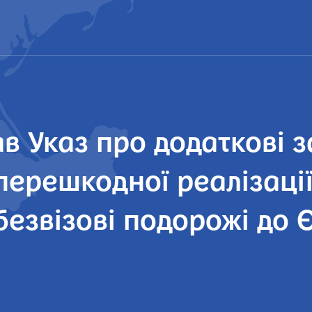
в Указ про додаткові 
перешкодної реалізаці
безвізові подорожі до