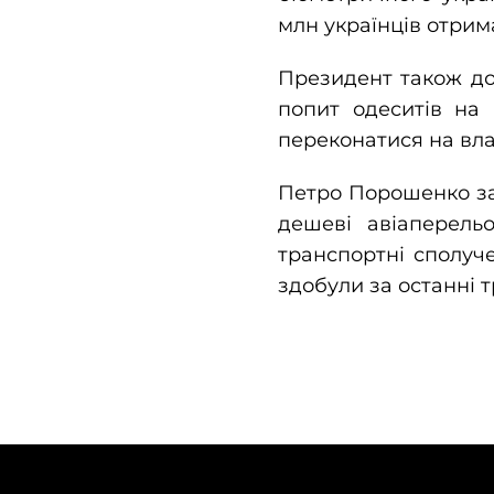
млн українців отрим
Президент також до
попит одеситів на 
переконатися на влас
Петро Порошенко за
дешеві авіаперельо
транспортні сполуче
здобули за останні т