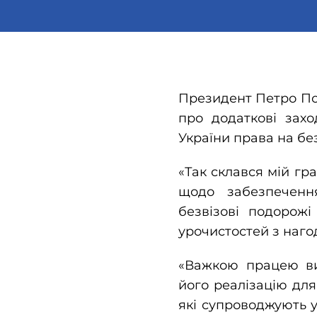
Президент Петро Пор
про додаткові зах
України права на бе
«Так склався мій гра
щодо забезпеченн
безвізові подорож
урочистостей з наго
«Важкою працею ви
його реалізацію дл
які супроводжують у