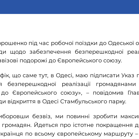
ошенко під час робочої поїздки до Одеської о
оди щодо забезпечення безперешкодної реал
звізові подорожі до Європейського союзу.
фік, що саме тут, в Одесі, маю підписати Указ
я безперешкодної реалізації громадянами
і до Європейського союзу», – повідомив Гла
ди відкриття в Одесі Стамбульського парку.
боровши безвіз, ми повинні зробити макс
я громадян. Йдеться про істотне покращення д
країнця по всьому європейському маршруту – 