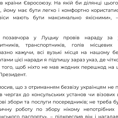
в країни Євросоюзу. На якій би ділянці цьог
, йому має бути легко і комфортно користати
рвіси мають бути максимально якісними», 
 позавчора у Луцьку провів нараду за у
итників, транспортників, голів місцевих 
разно кажучи, всі вузькі місця на нашому б
атами цієї наради я підпишу зараз указ, де чіт
 того, щоб ніхто не мав жодних перешкод на ц
 Президент.
осив, що з отриманням безвізу українцям не 
 чергах до консульських установ чи візових 
ові збори та послуги посередників; не треба б
ичну роботу по збору нікому непотрібних п
нського паспорту», – підкреслив він і нагада