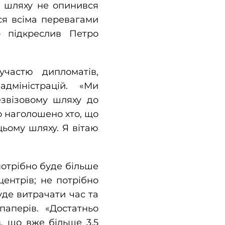
о шляху не опинився
ся всіма перевагами
– підкреслив Петро
частю дипломатів,
адміністрацій. «Ми
езвізовому шляху до
ко наголошено хто, що
ьому шляху. Я вітаю
потрібно буде більше
центрів; не потрібно
уде витрачати час та
аперів. «Достатньо
в, що вже більше 3,5