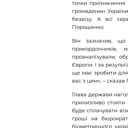
точки призначення 
громадянин України
безвізу. А всі се
Порошенко.
Він зазначив, що
прикордонників, м
проаналізували, об
Європи. І за результ
ще має зробити для
вас з цим», – сказав
Глава держави нагол
принизливо стояти в
буде сплачувати віз
гроші на бюрократ
біометричного украї