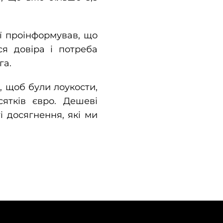
ї проінформував, що
ся довіра і потреба
га.
 щоб були лоукости,
сятків євро. Дешеві
і досягнення, які ми