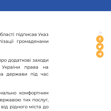
бласті підписав Указ
ізації громадянами
 про додаткові заходи
 України права на
ва держави під час
имально комфортним
ержавою тих послуг,
від рідного міста до