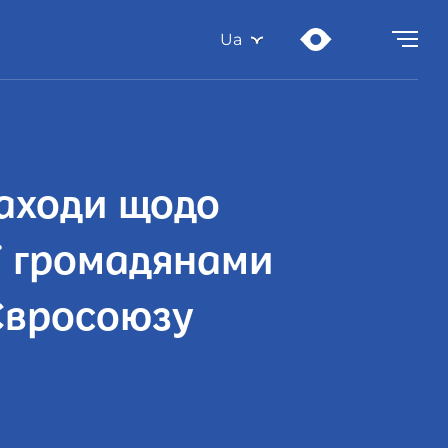
Ua
заходи щодо
ї громадянами
 Євросоюзу