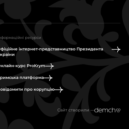
нформаційні ресурси
фіційне інтернет-представництво Президента
країни
нлайн-курс ProKrym
римська платформа
овідомити про корупцію
Сайт створили —