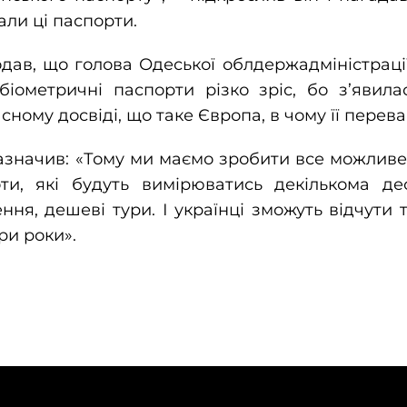
али ці паспорти.
дав, що голова Одеської облдержадміністраці
біометричні паспорти різко зріс, бо з’явила
ному досвіді, що таке Європа, в чому її перева
значив: «Тому ми маємо зробити все можливе,
ти, які будуть вимірюватись декількома де
ння, дешеві тури. І українці зможуть відчути т
ри роки».