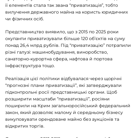
її елементів стала так звана “приватизація”, тобто
вилучення державного майна на користь юридичних
чи фізичних осіб.
Представництво виявило, що з 2015 по 2025 роки
окупанти приватизували більше 120 обʼєктів на суму
понад 26,4 млрд рублів. Під “приватизацію” потрапили
різні галузі: машинобудування, виноробство,
санаторно-курортна сфера, нафтова й портова
інфраструктура тощо.
Реалізація цієї політики відбувалася через щорічні
“прогнозні плани приватизації”, які затверджували
підконтрольні росії представницькі органи. Щоб
розширити масштаби “приватизації”, росіяни
поширили на Крим загальноросійський федеральний
закон, який дозволяє малому й середньому бізнесу
викуповувати орендоване майно без аукціонів та
відкритих торгів.