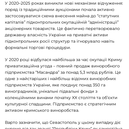
У 2020–2025 роках виникли нові механізми відчуження:
поряд із традиційними аукціонами почала активно
застосовуватися схема внесення майна до “статутних
капіталів” підконтрольних окупаційній “адміністрації”
акціонерних товариств. Це фактично перетворювало
державну власність України на приватні активи
підконтрольних росії структур та ігнорувало навіть
формальні торгові процедури.
У 2020 році відбулася найбільша за час окупації Криму
приватизаційна угода – повний продаж виноробного
підприємства “Масандра” за понад 5,3 млрд рублів. Це
одне з найстаріших і найбільш відомих виноробних
підприємств України, яке поєднує понад 350 га
виноградників, унікальні підвальні фонди з
колекційними винами початку XX століття та об’єкти
культурної спадщини. Підприємство є стратегічним
активом кримського виноробства.
Варто зазначити, що Севастополь у цьому випадку діє
окремо від так званої “Республіки Крим” як самостійна