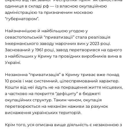
одиниця в складі рф — із власною окупаційною
адміністрацією та призначеним москвою
“губернатором”.
Найзначнішою й найбільшою угодою у
севастопольській “приватизації” стала реалізація
Інкерманського заводу марочних вин у 2023 році.
Заснований у 1961 році, завод перетворився на одного
з найбільших у Криму та провідних виробників вина в
Україні.
Незаконна “приватизація” в Криму триває вже понад
10 років і має системний, цілеспрямований характер.
Кошти від неї йдуть не на покращення життя місцевих,
а частково на покриття “дефіциту” в бюджеті
окупаційних структур. Таким чином, окупація
перетворюється на механізм наживи за рахунок
виснаження українських територій.
Крім того, уся описана вище діяльність є незаконною з