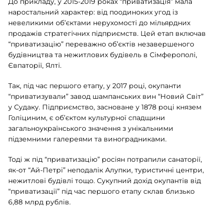
До прикладу, у 2015-2019 роках “приватизація” мала
наростальний характер: від поодиноких угод із
невеликими об’єктами нерухомості до мільярдних
продажів стратегічних підприємств. Цей етап включав
“приватизацію” переважно об’єктів незавершеного
будівництва та нежитлових будівель в Сімферополі,
Євпаторії, Ялті.
Так, під час першого етапу, у 2017 році, окупанти
“приватизували” завод шампанських вин “Новий Світ”
у Судаку. Підприємство, засноване у 1878 році князем
Голіциним, є об’єктом культурної спадщини
загальноукраїнського значення з унікальними
підземними галереями та виноградниками.
Тоді ж під “приватизацію” росіян потрапили санаторії,
як-от “Ай-Петрі” неподалік Алупки, туристичні центри,
нежитлові будівлі тощо. Сукупний дохід окупантів від
“приватизації” під час першого етапу склав близько
6,88 млрд рублів.