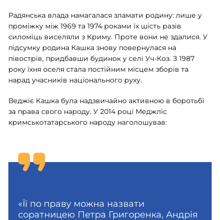
Радянська влада намагалася зламати родину: лише у
проміжку між 1969 та 1974 роками їх шість разів
силоміць виселяли з Криму. Проте вони не здалися. У
підсумку родина Кашка знову повернулася на
півострів, придбавши будинок у селі Уч-Коз. З 1987
року їхня оселя стала постійним місцем зборів та
нарад учасників національного руху.
Веджіє Кашка була надзвичайно активною в боротьбі
за права свого народу. У 2014 році Меджліс
кримськотатарського народу наголошував:
«Її по праву можна назвати
соратницею Петра Григоренка, Андрія