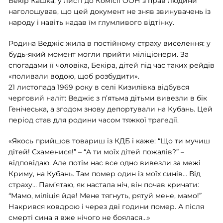
Бекір Кашка, у листі до Комісії ООН з прав людини
наголошував, що цей документ не зняв звинувачень із
народу і навіть надав їм глумливого відтінку.
Родина Веджіє жила в постійному страху виселення: у
будь-який момент могли прийти міліціонери. За
спогадами її чоловіка, Бекіра, дітей під час таких рейдів
«поливали водою, щоб розбудити».
21 листопада 1969 року в селі Кизилівка відбувся
черговий наліт: Веджіє з п’ятьма дітьми вивезли в бік
Генічеська, а згодом знову депортували на Кубань. Цей
період став для родини часом тяжкої трагедії.
«Якось прийшов товариш із КДБ і каже: “Що ти мучиш
дітей! Схаменися!” – “А ти моїх дітей пожалів?” –
відповідаю. Але потім нас все одно вивезли за межі
Криму, на Кубань. Там помер один із моїх синів… Від
страху… Пам’ятаю, як настала ніч, він почав кричати:
“Мамо, міліція йде! Мене тягнуть, рятуй мене, мамо!”
Накрився ковдрою і через дві години помер. А після
смерті сина я вже нічого не боялася…»