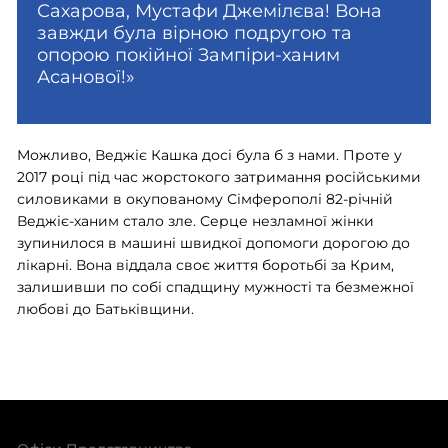
Сахарова, Мустафи Джемілєва! Вона
завжди була вірною подругою та
опорою покійної Зампіри-ханим
Асанової!»
Можливо, Веджіє Кашка досі була б з нами. Проте у
2017 році під час жорстокого затримання російськими
силовиками в окупованому Сімферополі 82-річній
Веджіє-ханим стало зле. Серце незламної жінки
зупинилося в машині швидкої допомоги дорогою до
лікарні. Вона віддала своє життя боротьбі за Крим,
залишивши по собі спадщину мужності та безмежної
любові до Батьківщини.