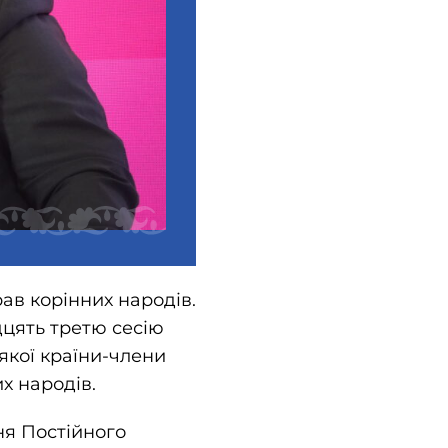
рав корінних народів.
дцять третю сесію
 якої країни-члени
х народів.
ня Постійного