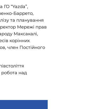
 ГО “Yazda”,
ренко-Баррето,
лізу та планування
иректор Мережі прав
ароду Максакалі,
есів корінних
ов, член Постійного
івстоліття
а робота над