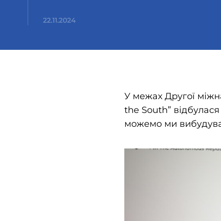
22.11.2024
У межах Другої міжн
the South” відбулася
можемо ми вибудуват