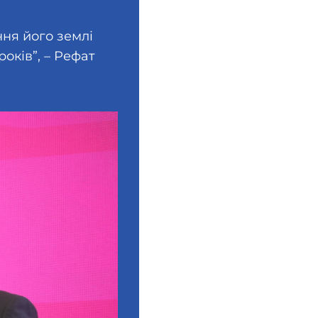
ня його землі
оків”, – Рефат