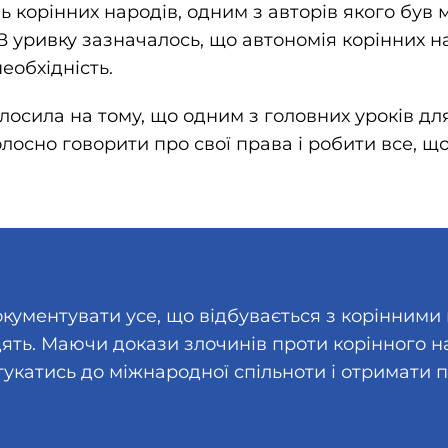
 корінних народів, одним з авторів якого був 
 уривку зазначалось, що автономія корінних на
необхідність.
лосила на тому, що одним з головних уроків для
олосно говорити про свої права і робити все, щ
кументувати усе, що відбувається з корінними 
ять. Маючи докази злочинів проти корінного н
укатись до міжнародної спільноти і отримати пі