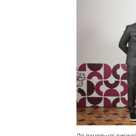
До панельної дискус