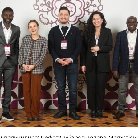
ії долучилися: Рефат Чубаров, Голова Меджлісу