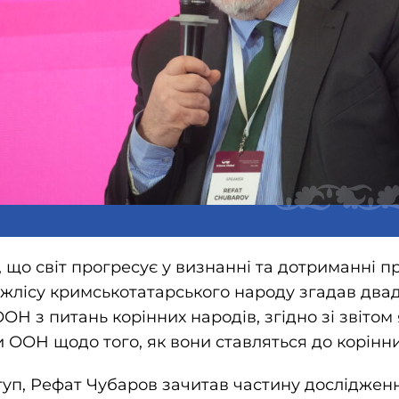
 що світ прогресує у визнанні та дотриманні п
жлісу кримськотатарського народу згадав два
Н з питань корінних народів, згідно зі звітом
и ООН щодо того, як вони ставляться до корінни
туп, Рефат Чубаров зачитав частину досліджен