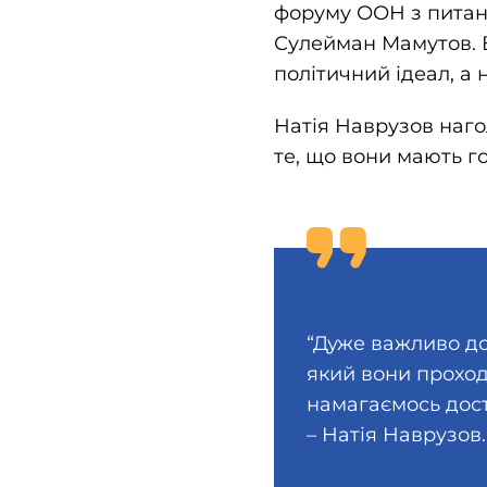
форуму ООН з питань
Сулейман Мамутов. В
політичний ідеал, а 
Натія Наврузов наго
те, що вони мають г
“Дуже важливо до
який вони проход
намагаємось дост
– Натія Наврузов.