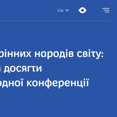
Ua
інних народів світу:
 досягти
одної конференції