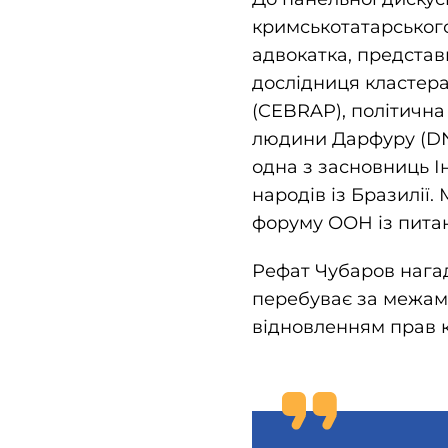
кримськотатарського
адвокатка, представ
дослідниця кластера
(CEBRAP), політичн
людини Дарфуру (DNH
одна з засновниць І
народів із Бразилії
форуму ООН із питан
Рефат Чубаров нага
перебуває за межами
відновленням прав к