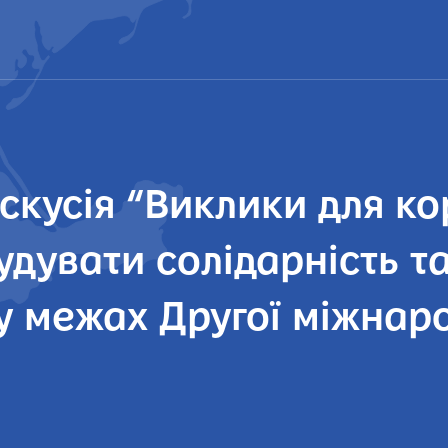
скусія “Виклики для кор
дувати солідарність та
у межах Другої міжнар