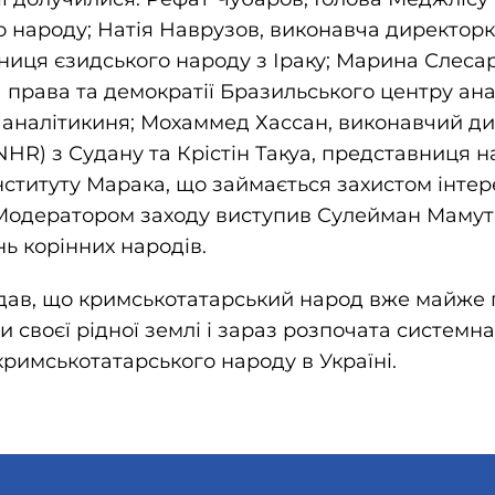
 народу; Натія Наврузов, виконавча директорка
ниця єзидського народу з Іраку; Марина Слеса
 права та демократії Бразильського центру ана
а аналітикиня; Мохаммед Хассан, виконавчий д
R) з Судану та Крістін Такуа, представниця н
нституту Марака, що займається захистом інтер
. Модератором заходу виступив Сулейман Мамут
ь корінних народів.
дав, що кримськотатарський народ вже майже п
 своєї рідної землі і зараз розпочата системн
римськотатарського народу в Україні.