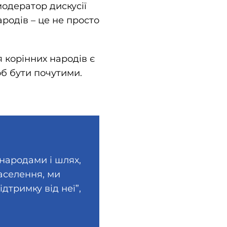
модератор дискусії
родів – це не просто
 корінних народів є
об бути почутими.
народами і шлях,
аселення, ми
дтримку від неї”,