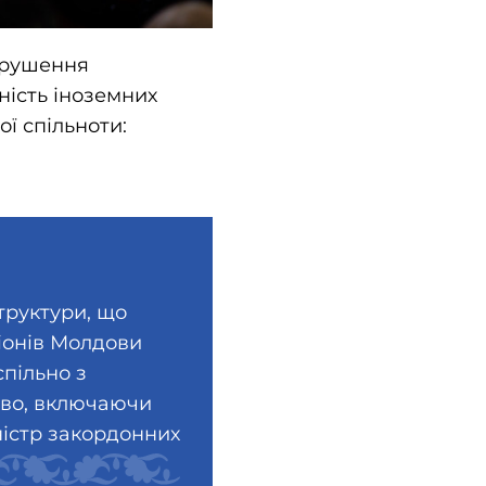
порушення
ність іноземних
ої спільноти:
труктури, що
гіонів Молдови
пільно з
во, включаючи
іністр закордонних