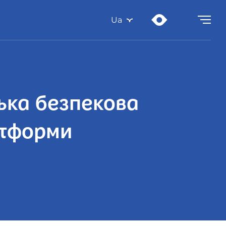
Ua
ька безпекова
атформи