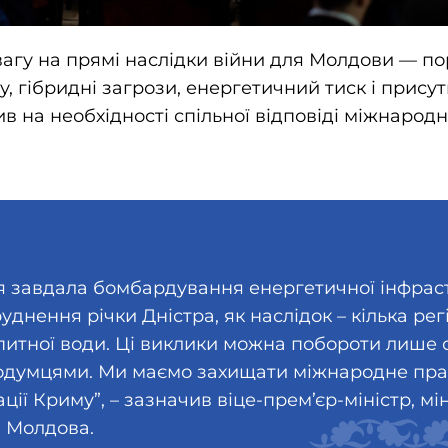
вагу на прямі наслідки війни для Молдови — 
, гібридні загрози, енергетичний тиск і присут
ив на необхідності спільної відповіді міжнародн
я завдала бомбардування енергетичної інфрас
уднення річки Дністра, як наслідок – кілька ре
итної води. Ці виклики можна побороти лише с
думцями. Ми маємо захищати міжнародне пра
ії Криму”, – зазначив віце-прем’єр-міністр, м
и Молдова.