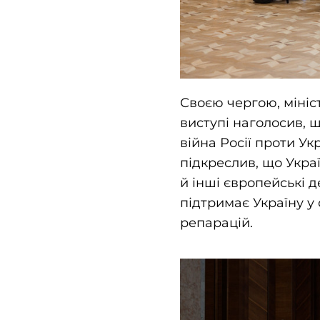
Своєю чергою, міні
виступі наголосив, 
війна Росії проти Ук
підкреслив, що Укра
й інші європейські 
підтримає Україну у 
репарацій.