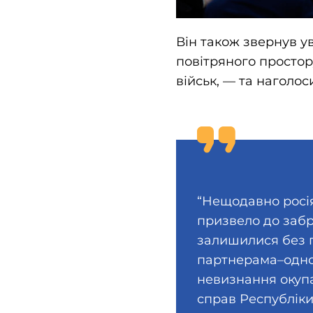
Він також звернув у
повітряного простору
військ, — та наголос
“Нещодавно росі
призвело до забр
залишилися без п
партнерама–одно
невизнання окупац
справ Республік