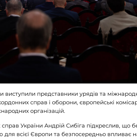
и виступили представники урядів та міжнародн
кордонних справ і оборони, європейські коміса
народних організацій.
 справ України Андрій Сибіга підкреслив, що 
 для всієї Європи та безпосередньо впливає н