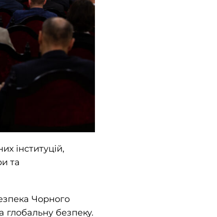
их інституцій,
ри та
безпека Чорного
а глобальну безпеку.