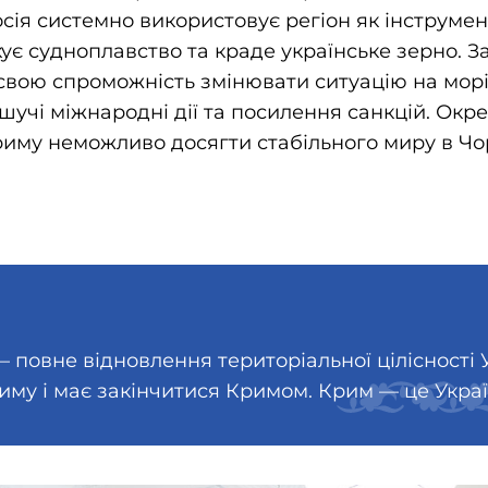
сія системно використовує регіон як інструмент
ує судноплавство та краде українське зерно. За
свою спроможність змінювати ситуацію на морі,
шучі міжнародні дії та посилення санкцій. Окре
Криму неможливо досягти стабільного миру в Ч
повне відновлення територіальної цілісності Ук
иму і має закінчитися Кримом. Крим — це Украї