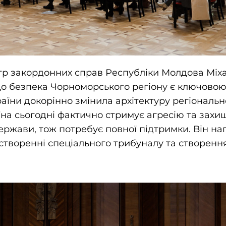
стр закордонних справ Республіки Молдова Міх
що безпека Чорноморського регіону є ключовою 
раїни докорінно змінила архітектуру регіональн
їна сьогодні фактично стримує агресію та захи
держави, тож потребує повної підтримки. Він н
створенні спеціального трибуналу та створення 