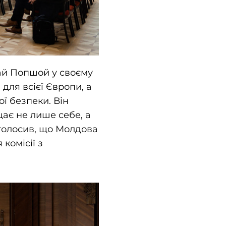
ай Попшой у своєму
для всієї Європи, а
ої безпеки. Він
щає не лише себе, а
аголосив, що Молдова
комісії з