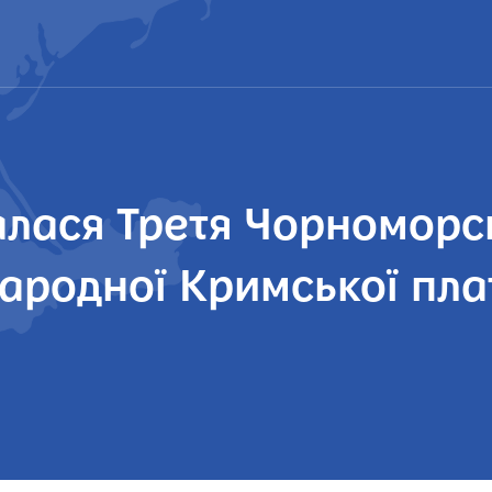
алася Третя Чорноморс
ародної Кримської пл