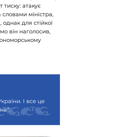
 тиску: атакує
 словами міністра,
 однак для стійкої
мо він наголосив,
орноморському
раїни. І все це
на”.