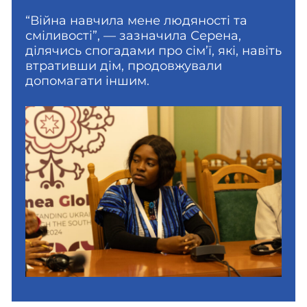
“Війна навчила мене людяності та
сміливості”, — зазначила Серена,
ділячись спогадами про сім’ї, які, навіть
втративши дім, продовжували
допомагати іншим.