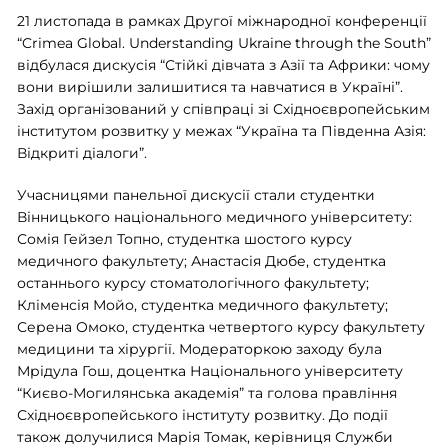
21 листопада в рамках Другої міжнародної конференції
“Crimea Global. Understanding Ukraine through the South”
відбулася дискусія “Стійкі дівчата з Азії та Африки: чому
вони вирішили залишитися та навчатися в Україні”.
Захід організований у співпраці зі Східноєвропейським
інститутом розвитку у межах “Україна та Південна Азія:
Відкриті діалоги”.
Учасницями панельної дискусії стали студентки
Вінницького національного медичного університету:
Сомія Гейзел Топно, студентка шостого курсу
медичного факультету; Анастасія Дюбе, студентка
останнього курсу стоматологічного факультету;
Кліменсія Мойо, студентка медичного факультету;
Серена Омоко, студентка четвертого курсу факультету
медицини та хірургії. Модераторкою заходу була
Мрідула Гош, доцентка Національного університету
“Києво-Могилянська академія” та голова правління
Східноєвропейського інституту розвитку. До події
також долучилися Марія Томак, керівниця Служби