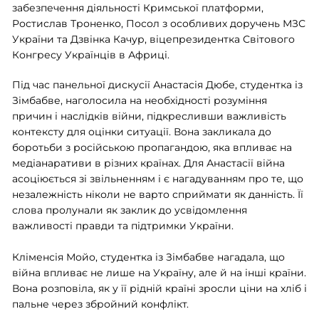
забезпечення діяльності Кримської платформи,
Ростислав Троненко, Посол з особливих доручень МЗС
України та Дзвінка Качур, віцепрезидентка Світового
Конгресу Українців в Африці.
Під час панельної дискусії Анастасія Дюбе, студентка із
Зімбабве, наголосила на необхідності розуміння
причин і наслідків війни, підкресливши важливість
контексту для оцінки ситуації. Вона закликала до
боротьби з російською пропагандою, яка впливає на
медіанаративи в різних країнах. Для Анастасії війна
асоціюється зі звільненням і є нагадуванням про те, що
незалежність ніколи не варто сприймати як данність. Її
слова пролунали як заклик до усвідомлення
важливості правди та підтримки України.
Кліменсія Мойо, студентка із Зімбабве нагадала, що
війна впливає не лише на Україну, але й на інші країни.
Вона розповіла, як у її рідній країні зросли ціни на хліб і
пальне через збройний конфлікт.