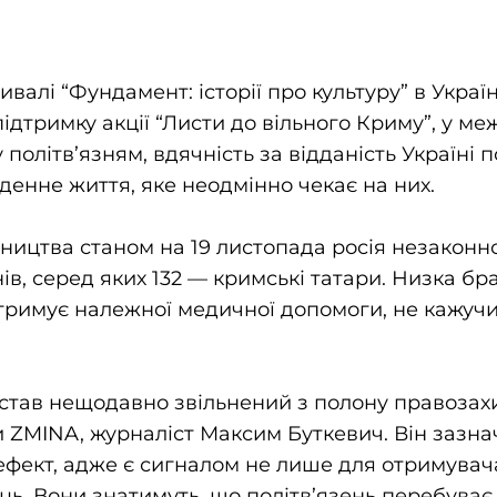
валі “Фундамент: історії про культуру” в Украї
дтримку акції “Листи до вільного Криму”, у меж
політв’язням, вдячність за відданість Україні
денне життя, яке неодмінно чекає на них.
ицтва станом на 19 листопада росія незаконно
ів, серед яких 132 — кримські татари. Низка бр
тримує належної медичної допомоги, не кажучи
став нещодавно звільнений з полону правозах
ZMINA, журналіст Максим Буткевич. Він зазна
фект, адже є сигналом не лише для отримувача
ць. Вони знатимуть, що політв’язень перебуває 