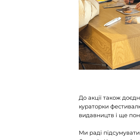
До акції також доєд
кураторки фестивал
видавництв і ще пон
Ми раді підсумувати