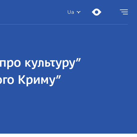
Ua
про культуру”
ого Криму”