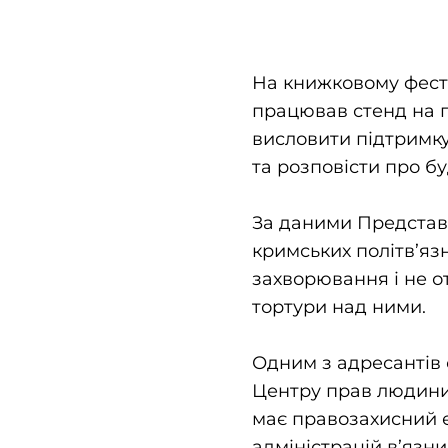
На книжковому фести
працював стенд на пі
висловити підтримку 
та розповісти про бу
За даними Представн
кримських політв’язн
захворювання і не о
тортури над ними.
Одним з адресантів 
Центру прав людини 
має правозахисний е
адміністрацій в’язни