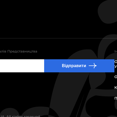
алів Представництва
І
О
Відправити
У
О
К
П
. All rights reserved.