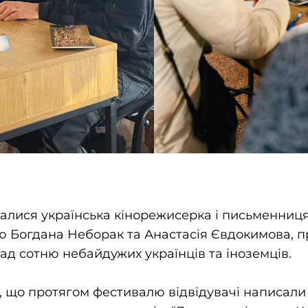
налися українська кінорежисерка і письменниця
ю Богдана Неборак та Анастасія Євдокимова, 
ад сотню небайдужих українців та іноземців.
, що протягом фестивалю відвідувачі написали 