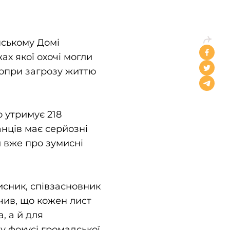
нському Домі
ах якої охочі могли
 попри загрозу життю
 утримує 218
анців має серйозні
 вже про зумисні
исник, співзасновник
чив, що кожен лист
, а й для
у фокусі громадської