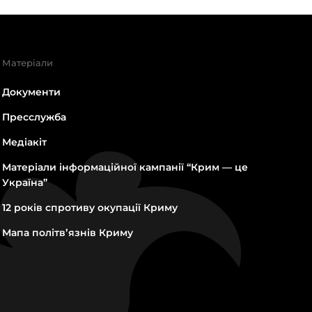
Матеріали
Документи
Пресслужба
Медіакіт
Матеріали інформаційної кампанії “Крим — це
Україна”
12 років спротиву окупації Криму
Мапа політвʼязнів Криму