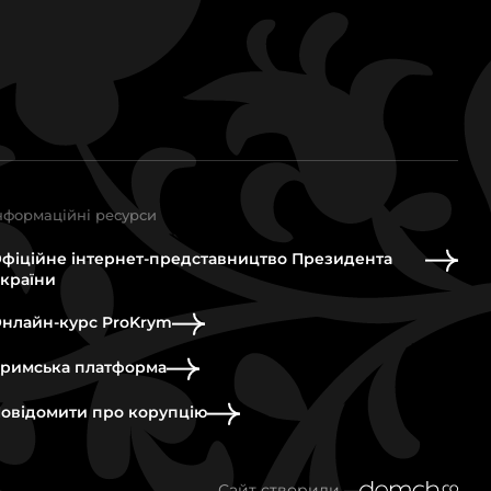
нформаційні ресурси
фіційне інтернет-представництво Президента
країни
нлайн-курс ProKrym
римська платформа
овідомити про корупцію
Сайт створили —