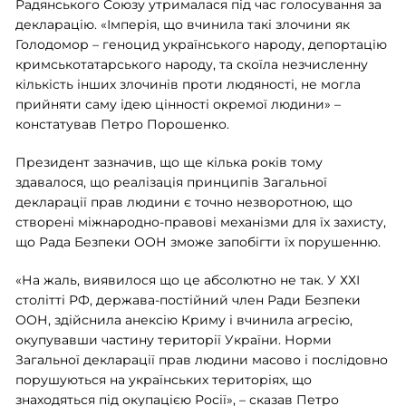
Радянського Союзу утрималася під час голосування за
декларацію. «Імперія, що вчинила такі злочини як
Голодомор – геноцид українського народу, депортацію
кримськотатарського народу, та скоїла незчисленну
кількість інших злочинів проти людяності, не могла
прийняти саму ідею цінності окремої людини» –
констатував Петро Порошенко.
Президент зазначив, що ще кілька років тому
здавалося, що реалізація принципів Загальної
декларації прав людини є точно незворотною, що
створені міжнародно-правові механізми для їх захисту,
що Рада Безпеки ООН зможе запобігти їх порушенню.
«На жаль, виявилося що це абсолютно не так. У ХХІ
столітті РФ, держава-постійний член Ради Безпеки
ООН, здійснила анексію Криму і вчинила агресію,
окупувавши частину території України. Норми
Загальної декларації прав людини масово і послідовно
порушуються на українських територіях, що
знаходяться під окупацією Росії», – сказав Петро