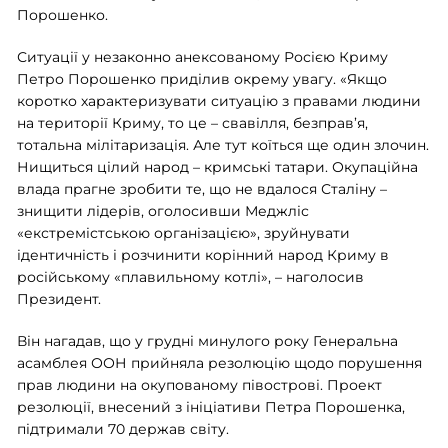
Порошенко.
Ситуації у незаконно анексованому Росією Криму
Петро Порошенко приділив окрему увагу. «Якщо
коротко характеризувати ситуацію з правами людини
на території Криму, то це – свавілля, безправ’я,
тотальна мілітаризація. Але тут коїться ще один злочин.
Нищиться цілий народ – кримські татари. Окупаційна
влада прагне зробити те, що не вдалося Сталіну –
знищити лідерів, оголосивши Меджліс
«екстремістською організацією», зруйнувати
ідентичність і розчинити корінний народ Криму в
російському «плавильному котлі», – наголосив
Президент.
Він нагадав, що у грудні минулого року Генеральна
асамблея ООН прийняла резолюцію щодо порушення
прав людини на окупованому півострові. Проект
резолюції, внесений з ініціативи Петра Порошенка,
підтримали 70 держав світу.