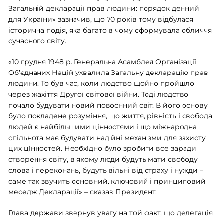
Загальній декларації прав людини: порядок денний
для України» зазначив, що 70 років тому відбулася
історична подія, яка багато в чому сформувала обличчя
сучасного світу
.
«10 грудня 1948 р. Генеральна Асамблея Організації
Об’єднаних Націй ухвалила Загальну декларацію прав
людини. То був час, коли людство щойно пройшло
через жахіття Другої світової війни. Тоді людство
почало будувати новий повоєнний світ. В його основу
було покладене розуміння, що життя, рівність і свобода
людей є найбільшими цінностями і що міжнародна
спільнота має будувати надійні механізми для захисту
цих цінностей. Необхідно було зробити все заради
створення світу, в якому люди будуть мати свободу
слова і переконань, будуть вільні від страху і нужди –
саме так звучить основний, ключовий і принциповий
меседж Декларації» – сказав Президент.
Глава держави звернув увагу на той факт, що делегація