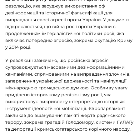
резолюцію, яка засуджує використання рф
дезінформації та історичної фальсифікації для
виправдання своєї агресії проти України. У документі
підкреслюється, що війна росії проти України є
продовженням імперіалістичної політики росії, яка
включає попередню агресію, зокрема окупацію Криму
у 2014 році.
У резолюції зазначено, що російська агресія
супроводжується масованими дезінформаційними
кампаніями, спрямованими на виправдання злочинів,
заперечення української державності та маніпуляції
міжнародною громадською думкою. Особливу увагу
приділено історичному ревізіонізму росії, яка
використовує викривлену інтерпретацію історії як
інструмент ідеологічної мобілізації. Європарламент
закликав до вшанування пам’яті жертв радянського
терору, зокрема трагедій Голодомору, системи ГУЛАГу
та депортації кримськотатарського корінного народу.