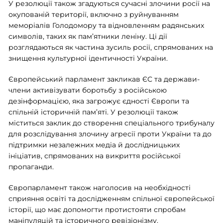
У резолюції також згадуються сучасні злочини росії на
окупованій території, включно з руйнуванням
меморіалів Голодомору та відновленням радянських
символів, таких як пам’ятники леніну. Ці дії
розглядаються як частина зусиль росії, спрямованих на
знищення культурної ідентичності України.
Європейський парламент закликав ЄС та держави-
члени активізувати боротьбу з російською
дезінформацією, яка загрожує єдності Європи та
спільній історичній пам’яті. У резолюції також
міститься заклик до створення спеціального трибуналу
для розслідування злочину агресії проти України та до
підтримки незалежних медіа й дослідницьких
ініціатив, спрямованих на викриття російської
пропаганди.
Європарламент також наголосив на необхідності
сприяння освіті та дослідженням спільної європейської
історії, що має допомогти протистояти спробам
маніпуляцій та історичного ревізіонізму.