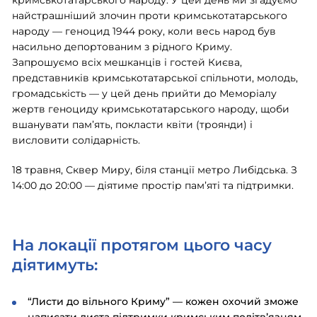
найстрашніший злочин проти кримськотатарського
народу — геноцид 1944 року, коли весь народ був
насильно депортованим з рідного Криму.
Запрошуємо всіх мешканців і гостей Києва,
представників кримськотатарської спільноти, молодь,
громадськість — у цей день прийти до Меморіалу
жертв геноциду кримськотатарського народу, щоби
вшанувати памʼять, покласти квіти (троянди) і
висловити солідарність.
18 травня, Сквер Миру, біля станції метро Либідська. З
14:00 до 20:00 — діятиме простір памʼяті та підтримки.
На локації протягом цього часу
діятимуть:
“Листи до вільного Криму” — кожен охочий зможе
написати листа підтримки кримським політвʼязням,