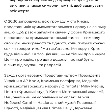
виклики, а також символи памʼяті, щоб вшанувати
всіх жертв.
О 20:30 запрошуємо всю громаду міста Києва,
представників кримськотатарського народу на спільну
акцію, щоб разом запалити свічки у формі Кримського
півострова та кримськотатарської тамги — символу
свободи, нескореності та гідності, коли полумʼя кожної
свічки говоритиме: “Ми памʼятаємо. Ми поруч. Крим
буде вільним”. Світло цієї акції — не тільки про минуле.
Це — про надію, про шлях додому, про майбутнє,
вільне від окупації та репресій.
Заходи організовано Представництвом Президента
України в АР Крим, Кримська платформа, Меджліс
кримськотатарського народу / Qırımtatar Milliy Meclisi,
Центр «Кримські cтудії» Києво-Могилянської академії,
Національний меморіальний комплекс Героїв
Небесної Сотні — Національний музей Революції
Гідності, медіаініціатива Crimea Daily, Державне