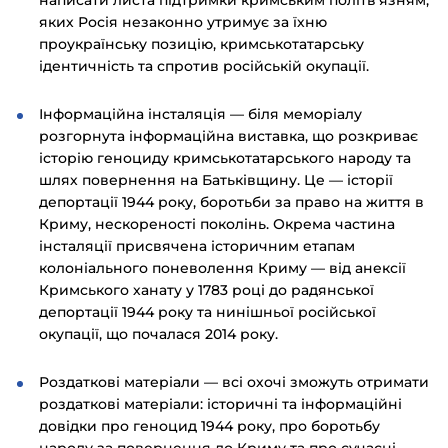
яких Росія незаконно утримує за їхню
проукраїнську позицію, кримськотатарську
ідентичність та спротив російській окупації.
Інформаційна інсталяція — біля меморіалу
розгорнута інформаційна виставка, що розкриває
історію геноциду кримськотатарського народу та
шлях повернення на Батьківщину. Це — історії
депортації 1944 року, боротьби за право на життя в
Криму, нескореності поколінь. Окрема частина
інсталяції присвячена історичним етапам
колоніального поневолення Криму — від анексії
Кримського ханату у 1783 році до радянської
депортації 1944 року та нинішньої російської
окупації, що почалася 2014 року.
Роздаткові матеріали — всі охочі зможуть отримати
роздаткові матеріали: історичні та інформаційні
довідки про геноцид 1944 року, про боротьбу
народу за повернення до Криму та про сучасні