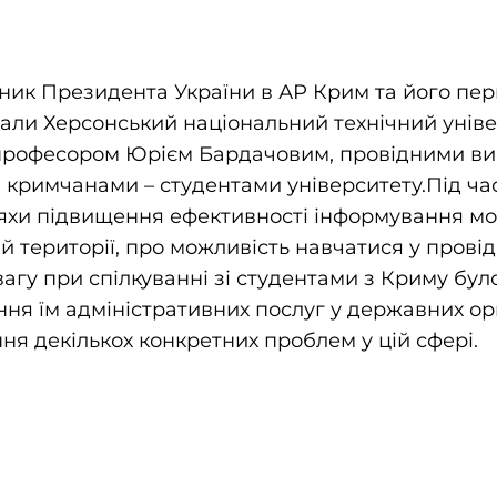
ник Президента України в АР Крим та його пе
ідали Херсонський національний технічний унів
, професором Юрієм Бардачовим, провідними в
з кримчанами – студентами університету.
Під час
хи підвищення ефективності інформування мо
й території, про можливість навчатися у прові
вагу при спілкуванні зі студентами з Криму бул
ння їм адміністративних послуг у державних орг
ня декількох конкретних проблем у цій сфері.