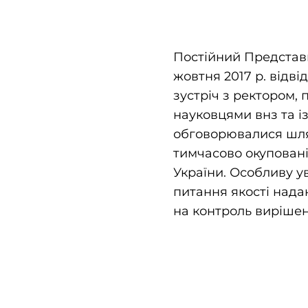
Постійний Представ
жовтня 2017 р. відв
зустріч з ректором
науковцями внз та і
обговорювалися шля
тимчасово окуповані
України. Особливу у
питання якості нада
на контроль вирішен