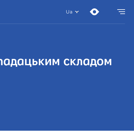
Ua
кладацьким складом