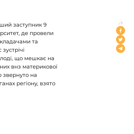
рший заступник 9
ерситет, де провели
икладачами та
 зустрічі
лоді, що мешкає на
дних внз материкової
о звернуто на
анах регіону, взято