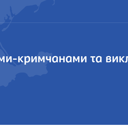
тами-кримчанами та ви