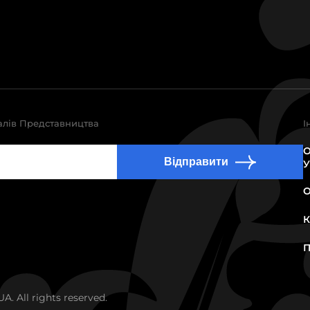
алів Представництва
І
О
Відправити
У
О
К
П
. All rights reserved.