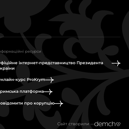
нформаційні ресурси
фіційне інтернет-представництво Президента
країни
нлайн-курс ProKrym
римська платформа
овідомити про корупцію
Сайт створили —