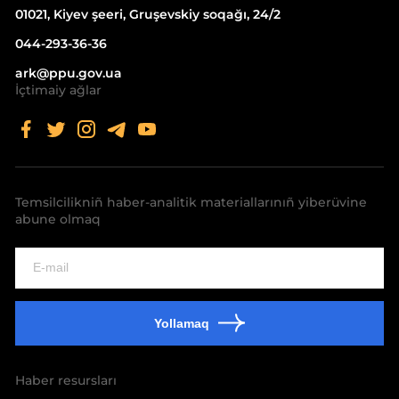
01021, Kiyev şeeri, Gruşevskiy soqağı, 24/2
044-293-36-36
ark@ppu.gov.ua
İçtimaiy ağlar
Temsilcilikniñ haber-analitik materiallarınıñ yiberüvine
abune olmaq
Yollamaq
Haber resursları