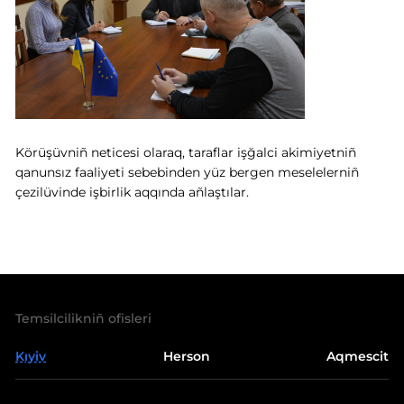
Körüşüvniñ neticesi olaraq, taraflar işğalci akimiyetniñ
qanunsız faaliyeti sebebinden yüz bergen meselelerniñ
çezilüvinde işbirlik aqqında añlaştılar.
Temsilcilikniñ ofisleri
Kıyiv
Herson
Aqmescit