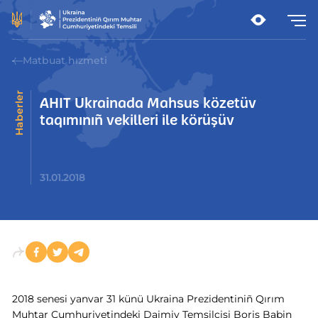
Matbuat hızmeti
Haberler
AHIT Ukrainada Mahsus közetüv
taqımınıñ vekilleri ile körüşüv
31.01.2018
2018 senesi yanvar 31 künü Ukraina Prezidentiniñ Qırım
Muhtar Cumhuriyetindeki Daimiy Temsilcisi Boris Babin