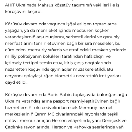
AHIT Ukrainada Mahsus közetüv taqımınıñ vekilleri ile iş
körüşüvini keçirdi.
Körüşüv devamında vaqtınca işğal etilgen topraqlarda
yaşağan, ya da memleket içinde mecburen köçken
vatandaşlarnıñ aq-uquqlarını, serbestliklerini ve qanuniy
menfaatlarını temin etüvinen bağlı bir sıra meseleler, bu
cümleden, memuriy sıñırda ve etrafındaki mesken yerlerde
milliy politsiyanıñ bölükleri tarafından hafsızlıqnı ve
içtimaiy tertipni temin etüv, kiriş-çıqış noqtalarında
nezaretten keçüvinde qıyınlaqlar muzakere etildi. Bu
ceryannı qolaylaştırğan biometrik nezaretniñ imtiyazları
qayd etildi.
Körüşüv devamında Boris Babin toplaşuvda bulunğanlarğa
Ukraina vatandaşlarına pasport resmiyleştirüvinen bağlı
hızmetlerniñ tolu cedvelini berecek Memuriy hızmet
merkezleriniñ Qırım MC civarlarındaki rayonlarda teşkil
etilüvi, memurlar içün Herson vilâyetinde, yani Geniçesk ve
Çaplınka rayonlarında, Herson ve Kahovka şeerlerinde yañı