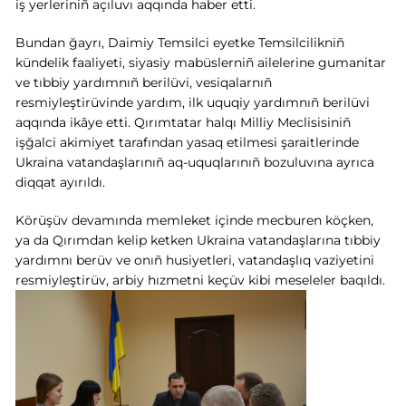
iş yerleriniñ açıluvı aqqında haber etti.
Bundan ğayrı, Daimiy Temsilci eyetke Temsilcilikniñ
kündelik faaliyeti, siyasiy mabüslerniñ ailelerine gumanitar
ve tıbbiy yardımnıñ berilüvi, vesiqalarnıñ
resmiyleştirüvinde yardım, ilk uquqiy yardımnıñ berilüvi
aqqında ikâye etti. Qırımtatar halqı Milliy Meclisisiniñ
işğalci akimiyet tarafından yasaq etilmesi şaraitlerinde
Ukraina vatandaşlarınıñ aq-uquqlarınıñ bozuluvına ayrıca
diqqat ayırıldı.
Körüşüv devamında memleket içinde mecburen köçken,
ya da Qırımdan kelip ketken Ukraina vatandaşlarına tıbbiy
yardımnı berüv ve onıñ husiyetleri, vatandaşlıq vaziyetini
resmiyleştirüv, arbiy hızmetni keçüv kibi meseleler baqıldı.