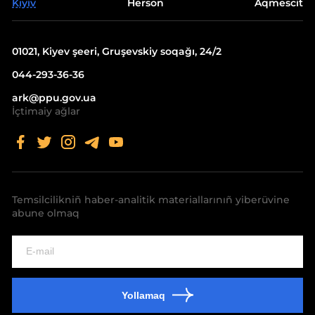
Kıyiv
Herson
Aqmescit
01021, Kiyev şeeri, Gruşevskiy soqağı, 24/2
044-293-36-36
ark@ppu.gov.ua
İçtimaiy ağlar
Temsilcilikniñ haber-analitik materiallarınıñ yiberüvine
abune olmaq
Yollamaq