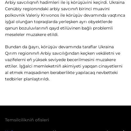
Arbiy savcılıqnıñ hadimleri ile iş körüşüvini keçirdi. Ukraina
Cenübiy regionındaki arbiy savcınıñ birinci muavini
polkovnik Valeriy Krıvonos ile körüşüv devamında vaqtınca
işğal olunğan topraqlarda yerleşken ayrı obyektlerde
qanun bozuluvlarınıñ qayd etilüvinen bağlı problemli
meseleler muzakere etildi.
Bundan da ğayrı, körüşüv devamında taraflar Ukraina
Qırım regionınıñ Arbiy savcılığından keçken vekâletni ve
vazifelerni eñ yüksek seviyede becerilmesini muzakere
ettiler. İşğalci memleketniñ akimiyeti yapqan cinayetlerni
al etmek maqsadınen beraberlikte yapılacaq nevbetteki
tedbirler planlaştırıldı.
Temsilcilikniñ ofisleri