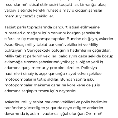
resurslarınıñ istisal etilmesini toqtattılar. Limanğa ufaq
yaldav aletinde kerekli ruhset almayıp çiqqan şahıslar
memuriy cezağa çekildiler.
Tabiat parkı topraqlarında qanqurt istisal etilmesine
ruhsetleri olmağanı içün qanunnı bozğan şahıslarda
sıñırcılar üç motopompa taptılar. Bundan da ğayrı, askerler
Azaq-Sivaş milliy tabiat parkınıñ vekillerini ve Milliy
politsiyanıñ Geniçeskteki bölüginiñ hadimlerini çağırdılar.
Milliy tabiat parkınıñ vekilleri balıq avını qaba şekilde bozup
avlamağa tırışqan şahıslarınıñ yolbaşçısı olğan yerli iş
adamına qarşı memuriy protokol tizdiler. Politsiya
hadimleri cinaiy iş açıp, qanunğa riayet etken şekilde
motopompalarnı tutıp aldılar. Bundan soñra işbu
motopompalar makeme qararına köre kene de şu iş
adamına saqlap tutması içün qaytarıldı.
Askerler, milliy tabiat parkınıñ vekilleri ve polis hadimleri
tarafından yürsetilgen yuqarıda qayd etilgen areketler
devamında iş adamı vaqtınca işğal olunğan Qırımnıñ