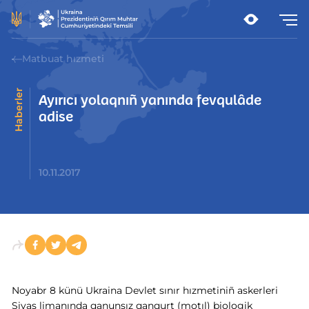
Matbuat hızmeti
Haberler
Ayırıcı yolaqnıñ yanında fevqulâde
adise
10.11.2017
Noyabr 8 künü Ukraina Devlet sınır hızmetiniñ askerleri
Sivaş limanında qanunsız qanqurt (motıl) biologik