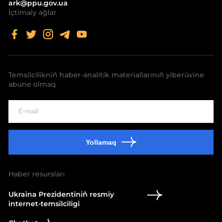
ark@ppu.gov.ua
İçtimaiy ağlar
Temsilcilikniñ haber-analitik materiallarınıñ yiberüvine
abune olmaq
Yollamaq
Haber resursları
Ukraina Prezidentiniñ resmiy
internet-temsilciligi