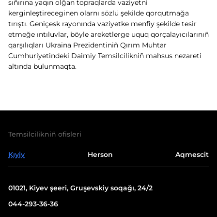
sıñırına yaqın olğan topraqlarda vaziyetni
kerginleştireceginen olarnı sözlü şekilde qorqutmağa
tırıştı. Geniçesk rayonında vaziyetke menfiy şekilde tesir
etmeğe ıntıluvlar, böyle areketlerge uquq qorçalayıcılarınıñ
qarşılıqları Ukraina Prezidentiniñ Qırım Muhtar
Cumhuriyetindeki Daimiy Temsilcilikniñ mahsus nezareti
altında bulunmaqta.
Temsilcilikniñ ofisleri
Kıyiv
Herson
Aqmescit
01021, Kiyev şeeri, Gruşevskiy soqağı, 24/2
044-293-36-36