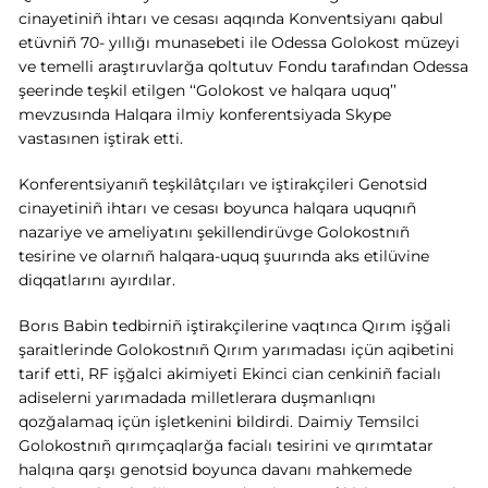
cinayetiniñ ihtarı ve cesası aqqında Konventsiyanı qabul
etüvniñ 70- yıllığı munasebeti ile Odessa Golokost müzeyi
ve temelli araştıruvlarğa qoltutuv Fondu tarafından Odessa
şeerinde teşkil etilgen ‘‘Golokost ve halqara uquq’’
mevzusında Halqara ilmiy konferentsiyada Skype
vastasınen iştirak etti
.
Konferentsiyanıñ teşkilâtçıları ve iştirakçileri Genotsid
cinayetiniñ ihtarı ve cesası boyunca halqara uquqnıñ
nazariye ve ameliyatını şekillendirüvge Golokostnıñ
tesirine ve olarnıñ halqara-uquq şuurında aks etilüvine
diqqatlarını ayırdılar.
Borıs Babin tedbirniñ iştirakçilerine vaqtınca Qırım işğali
şaraitlerinde Golokostnıñ Qırım yarımadası içün aqibetini
tarif etti, RF işğalci akimiyeti Ekinci cian cenkiniñ facialı
adiselerni yarımadada milletlerara duşmanlıqnı
qozğalamaq içün işletkenini bildirdi. Daimiy Temsilci
Golokostnıñ qırımçaqlarğa facialı tesirini ve qırımtatar
halqına qarşı genotsid boyunca davanı mahkemede