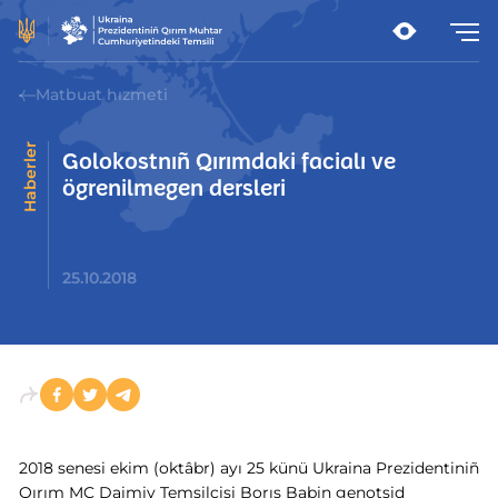
Matbuat hızmeti
Haberler
Golokostnıñ Qırımdaki facialı ve
ögrenilmegen dersleri
25.10.2018
2018 senesi ekim (oktâbr) ayı 25 künü Ukraina Prezidentiniñ
Qırım MC Daimiy Temsilcisi Borıs Babin genotsid