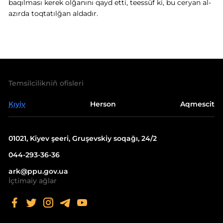
baqılması kerek olğanını qayd etti, teessüf ki, bu ceryan al-
azırda toqtatılğan aldadır.
Temsilcilikniñ ofisleri
Kıyiv
Herson
Aqmescit
01021, Kiyev şeeri, Gruşevskiy soqağı, 24/2
044-293-36-36
ark@ppu.gov.ua
İçtimaiy ağlar