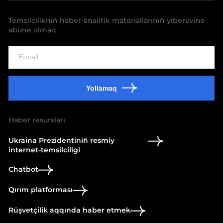
Temsilcilikniñ haber-analitik materiallarınıñ yiberüvine
abune olmaq
Yollamaq
Haber resursları
Ukraina Prezidentiniñ resmiy
internet-temsilciligi
Chatbot
Qırım platforması
Rüşvetçilik aqqında haber etmek