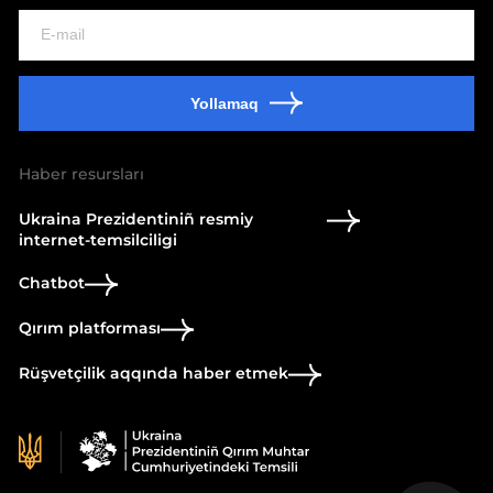
Yollamaq
Haber resursları
Ukraina Prezidentiniñ resmiy
internet-temsilciligi
Chatbot
Qırım platforması
Rüşvetçilik aqqında haber etmek