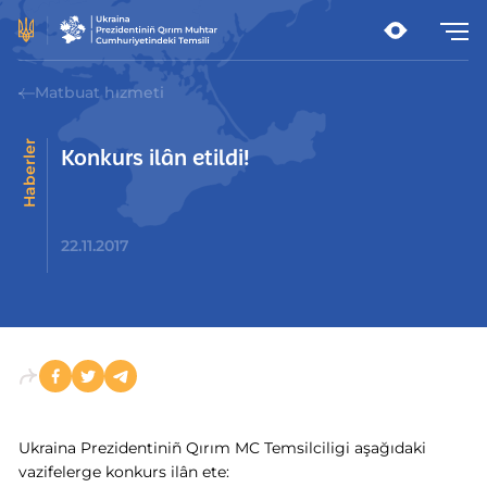
Matbuat hızmeti
Haberler
Konkurs ilân etildi!
22.11.2017
Ukraina Prezidentiniñ Qırım MC Temsilciligi aşağıdaki
vazifelerge konkurs ilân ete: