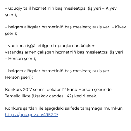
– uquqiy talil hızmetiniñ baş mesleatçısı (iş yeri – Kiyev
şeeri);
– halqara alâqalar hızmetiniñ baş mesleatçısı (iş yeri – Kiyev
şeeri);
– vaqtınca işğâl etilgen topraqlardan köçken
vatandaşlarnen çalışqan hızmetniñ baş mesleatçısı (iş yeri
– Herson şeeri);
– halqara alâqalar hızmetiniñ baş mesleatçısı
(iş yeri –
Herson şeeri);
Konkurs 2017 senesi dekabr 12 künü Herson şeerinde
Temsilcilikte (Uşakov caddesi, 42) keçirilecek.
Konkurs şartları ile aşağıdaki saifede tanışmağa mümkün:
https://ppu.gov.ua/4952-2/