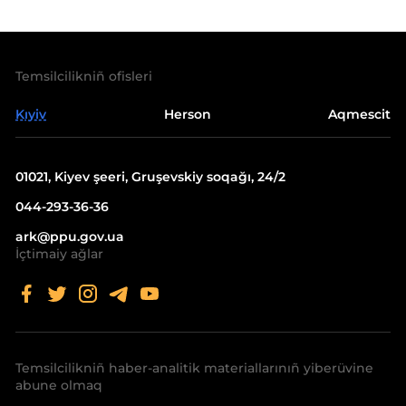
Temsilcilikniñ ofisleri
Kıyiv
Herson
Aqmescit
01021, Kiyev şeeri, Gruşevskiy soqağı, 24/2
044-293-36-36
ark@ppu.gov.ua
İçtimaiy ağlar
Temsilcilikniñ haber-analitik materiallarınıñ yiberüvine
abune olmaq