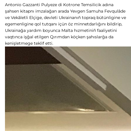
Antonio Gazzanti Pulyeze di Kotrone Temsilicik adına
şahsen kitapnı imzalağan arada Yevgen Samuha Fevqulâde
ve Vekâletli Elçige, devleti Ukrainanıñ topraq bütünligine ve
egemenligine qol tutqanı içün öz minnetdarlığını bildirip,
Ukrainağa yardım boyunca Malta hızmetiniñ faaliyetini
vaqtınca işğal etilgen Qırımdan köçken şahıslarğa da
kenişletmege teklif etti.