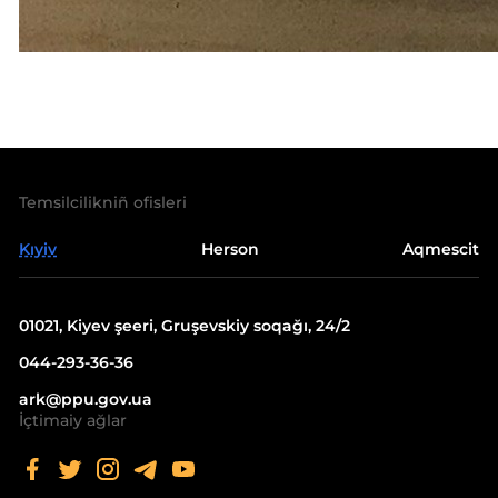
Temsilcilikniñ ofisleri
Kıyiv
Herson
Aqmescit
01021, Kiyev şeeri, Gruşevskiy soqağı, 24/2
044-293-36-36
ark@ppu.gov.ua
İçtimaiy ağlar