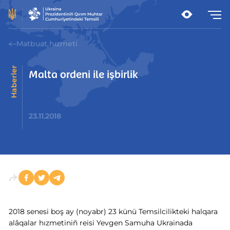
Matbuat hızmeti
Haberler
Malta ordeni ile işbirlik
23.11.2018
2018 senesi boş ay (noyabr) 23 künü Temsilcilikteki halqara
alâqalar hızmetiniñ reisi Yevgen Samuha Ukrainada