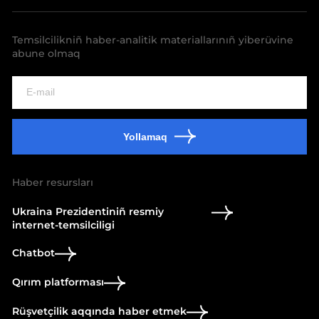
Temsilcilikniñ haber-analitik materiallarınıñ yiberüvine
abune olmaq
Yollamaq
Haber resursları
Ukraina Prezidentiniñ resmiy
internet-temsilciligi
Chatbot
Qırım platforması
Rüşvetçilik aqqında haber etmek