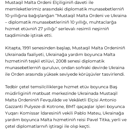
Mustaqil Malta Ordeni Elçiliginiñ daveti ile
memleketlerimiz arasındaki diplomatik munasebetlerniñ
10-yıllığına bağışlanğan ‘‘Mustaqil Malta Ordeni ve Ukraina
– diplomatik munasebetleriniñ 10 yıllığı, muhtaclarğa
hızmet etüvniñ 27 yıllığı’’ serlevalı resimli neşirniñ
taqdiminde iştirak etti
.
Kitapta, 1991 senesinden başlap, Mustaqil Malta Ordeniniñ
Ukrainada faaliyeti, Ukrainağa yardım boyunca Malta
hızmetiniñ teşkil etilüvi, 2008 senesi diplomatik
munasebetlerniñ quruluvı, ondan soñraki devirde Ukraina
ile Orden arasında yüksek seviyede körüşüvler tasvirlendi.
Tedbir çetel temsilciliklerge hızmet etüv boyunca Baş
müdirliginiñ matbuat merkezinde Ukrainada Mustaqil
Malta Ordeniniñ Fevqulâde ve Vekâletli Elçisi Antonio
Gazzanti Pulyeze di Kotrone, BMT qaçaqlar işleri boyunca
Yuqarı Komissar İdaresiniñ vekili Pablo Mateu, Ukrainağa
yardım boyunca Malta hızmetiniñ reisi Pavel Titka, yerli ve
çetel diplomatlarnıñ iştiragi ile olıp keçti.