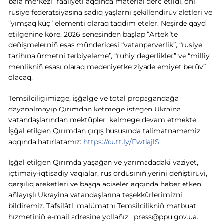
bala merkezi” faaliyeti aqqında material derc etildi, onı
rusiye federatsiyasına sadıq yaşlarnı şekillendirüv aletleri ve
“yımşaq küç” elementi olaraq taqdim eteler. Neşirde qayd
etilgenine köre, 2026 senesinden başlap “Artek”te
deñişmelerniñ esas mündericesi “vatanperverlik”, “rusiye
tarihına ürmetni terbiyeleme”, “ruhiy degerlikler” ve “milliy
menlikniñ esası olaraq medeniyetke ziyade emiyet berüv”
olacaq.
Temsilciligimizge, işğalge ve total propagandağa
dayanalmayıp Qırımdan ketmege istegen Ukraina
vatandaşlarından mektüpler kelmege devam etmekte.
İşğal etilgen Qırımdan çıqış hususında talimatnamemiz
aqqında hatırlatamız:
https://cutt.ly/FwtiajlS
İşğal etilgen Qırımda yaşağan ve yarımadadaki vaziyet,
içtimaiy-iqtisadiy vaqialar, rus ordusınıñ yerini deñiştirüvi,
qarşılıq areketleri ve başqa adiseler aqqında haber etken
añlayışlı Ukrayina vatandaşlarına teşekkürlerimizni
bildiremiz. Tafsilâtlı malümatnı Temsilcilikniñ matbuat
hızmetiniñ e-mail adresine yollañız:
press@ppu.gov.ua
.