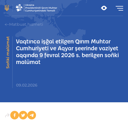
Matbuat hızmeti
Soñki malümat
Vaqtınca işğal etilgen Qırım Muhtar
Cumhuriyeti ve Aqyar şeerinde vaziyet
aqqında 9 fevral 2026 s. berilgen soñki
malümat
09.02.2026