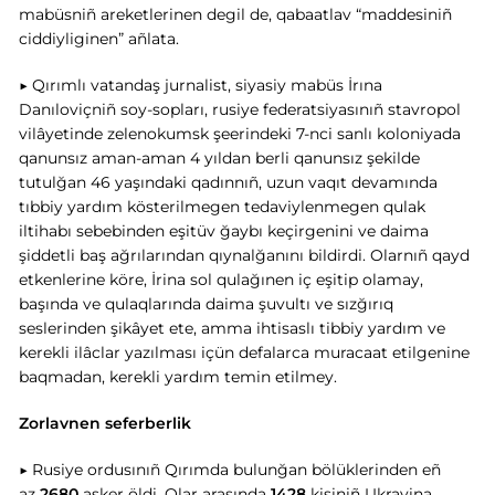
mabüsniñ areketlerinen degil de, qabaatlav “maddesiniñ
ciddiyliginen” añlata.
▶ Qırımlı vatandaş jurnalist, siyasiy mabüs İrına
Danıloviçniñ soy-sopları, rusiye federatsiyasınıñ stavropol
vilâyetinde zelenokumsk şeerindeki 7-nci sanlı koloniyada
qanunsız aman-aman 4 yıldan berli qanunsız şekilde
tutulğan 46 yaşındaki qadınnıñ, uzun vaqıt devamında
tıbbiy yardım kösterilmegen tedaviylenmegen qulak
iltihabı sebebinden eşitüv ğaybı keçirgenini ve daima
şiddetli baş ağrılarından qıynalğanını bildirdi. Olarnıñ qayd
etkenlerine köre, İrina sol qulağınen iç eşitip olamay,
başında ve qulaqlarında daima şuvultı ve sızğırıq
seslerinden şikâyet ete, amma ihtisaslı tibbiy yardım ve
kerekli ilâclar yazılması içün defalarca muracaat etilgenine
baqmadan, kerekli yardım temin etilmey.
Zorlavnen seferberlik
▶ Rusiye ordusınıñ Qırımda bulunğan bölüklerinden eñ
az
2680
asker öldi. Olar arasında
1428
kişiniñ Ukrayina