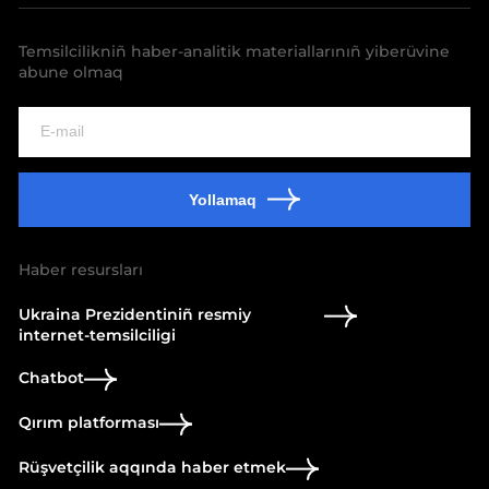
Temsilcilikniñ haber-analitik materiallarınıñ yiberüvine
abune olmaq
Yollamaq
Haber resursları
Ukraina Prezidentiniñ resmiy
internet-temsilciligi
Chatbot
Qırım platforması
Rüşvetçilik aqqında haber etmek