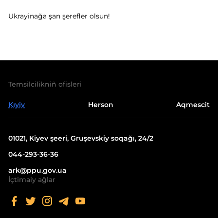
Ukrayinağa şan şerefler olsun!
Temsilcilikniñ ofisleri
Kıyiv
Herson
Aqmescit
01021, Kiyev şeeri, Gruşevskiy soqağı, 24/2
044-293-36-36
ark@ppu.gov.ua
İçtimaiy ağlar