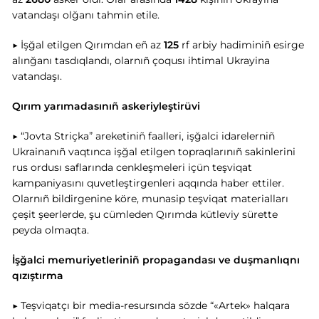
vatandaşı olğanı tahmin etile.
▶ İşğal etilgen Qırımdan eñ az
125
rf arbiy hadiminiñ esirge
alınğanı tasdıqlandı, olarnıñ çoqusı ihtimal Ukrayina
vatandaşı.
Qırım yarımadasınıñ askeriyleştirüvi
▶ “Jovta Striçka” areketiniñ faalleri, işğalci idarelerniñ
Ukrainanıñ vaqtınca işğal etilgen topraqlarınıñ sakinlerini
rus ordusı saflarında cenkleşmeleri içün teşviqat
kampaniyasını quvetleştirgenleri aqqında haber ettiler.
Olarnıñ bildirgenine köre, munasip teşviqat materialları
çeşit şeerlerde, şu cümleden Qırımda kütleviy sürette
peyda olmaqta.
İşğalci memuriyetleriniñ propagandası ve duşmanlıqnı
qızıştırma
▶ Teşviqatçı bir media-resursında sözde “«Artek» halqara