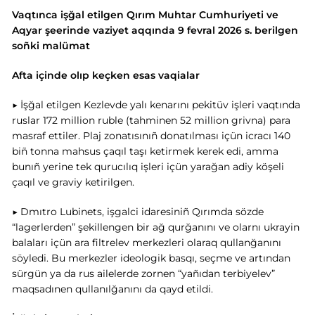
Vaqtınca işğal etilgen Qırım Muhtar Cumhuriyeti ve
Aqyar şeerinde vaziyet aqqında 9 fevral 2026 s. berilgen
soñki malümat
Afta içinde olıp keçken esas vaqialar
▶ İşğal etilgen Kezlevde yalı kenarını pekitüv işleri vaqtında
ruslar 172 million ruble (tahminen 52 million grivna) para
masraf ettiler. Plaj zonatısınıñ donatılması içün icracı 140
biñ tonna mahsus çaqıl taşı ketirmek kerek edi, amma
bunıñ yerine tek qurucılıq işleri içün yarağan adiy köşeli
çaqıl ve graviy ketirilgen.
▶ Dmıtro Lubinets, işgalci idaresiniñ Qırımda sözde
“lagerlerden” şekillengen bir ağ qurğanını ve olarnı ukrayin
balaları içün ara filtrelev merkezleri olaraq qullanğanını
söyledi. Bu merkezler ideologik basqı, seçme ve artından
sürgün ya da rus ailelerde zornen “yañıdan terbiyelev”
maqsadınen qullanılğanını da qayd etildi.