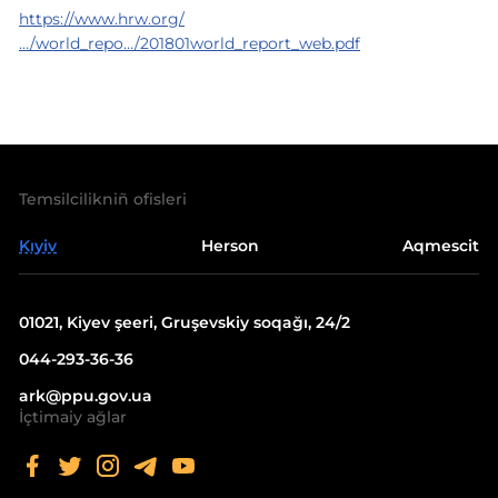
https://www.hrw.org/
…/world_repo…/201801world_report_web.pdf
Temsilcilikniñ ofisleri
Kıyiv
Herson
Aqmescit
01021, Kiyev şeeri, Gruşevskiy soqağı, 24/2
044-293-36-36
ark@ppu.gov.ua
İçtimaiy ağlar