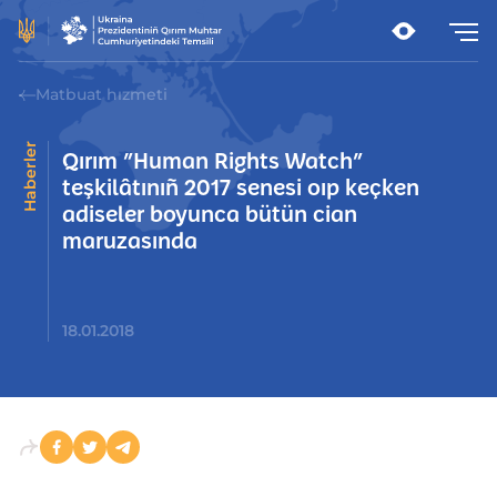
Matbuat hızmeti
Haberler
Qırım ”Human Rights Watch”
teşkilâtınıñ 2017 senesi oıp keçken
adiseler boyunca bütün cian
maruzasında
18.01.2018