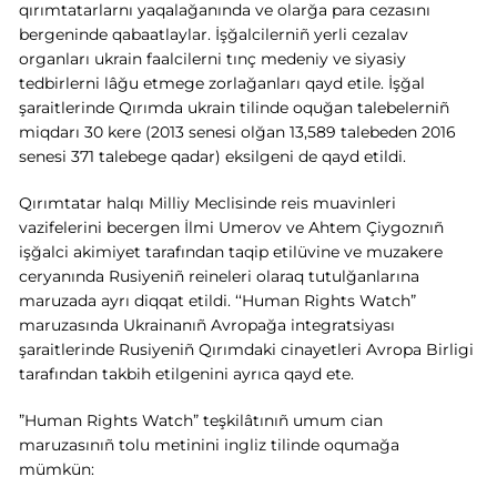
qırımtatarlarnı yaqalağanında ve olarğa para cezasını
bergeninde qabaatlaylar. İşğalcilerniñ yerli cezalav
organları ukrain faalcilerni tınç medeniy ve siyasiy
tedbirlerni lâğu etmege zorlağanları qayd etile. İşğal
şaraitlerinde Qırımda ukrain tilinde oquğan talebelerniñ
miqdarı 30 kere (2013 senesi olğan 13,589 talebeden 2016
senesi 371 talebege qadar) eksilgeni de qayd etildi.
Qırımtatar halqı Milliy Meclisinde reis muavinleri
vazifelerini becergen İlmi Umerov ve Ahtem Çiygoznıñ
işğalci akimiyet tarafından taqip etilüvine ve muzakere
ceryanında Rusiyeniñ reineleri olaraq tutulğanlarına
maruzada ayrı diqqat etildi. ‘‘Human Rights Watch”
maruzasında Ukrainanıñ Avropağa integratsiyası
şaraitlerinde Rusiyeniñ Qırımdaki cinayetleri Avropa Birligi
tarafından takbih etilgenini ayrıca qayd ete.
”Human Rights Watch” teşkilâtınıñ umum cian
maruzasınıñ tolu metinini ingliz tilinde oqumağa
mümkün: