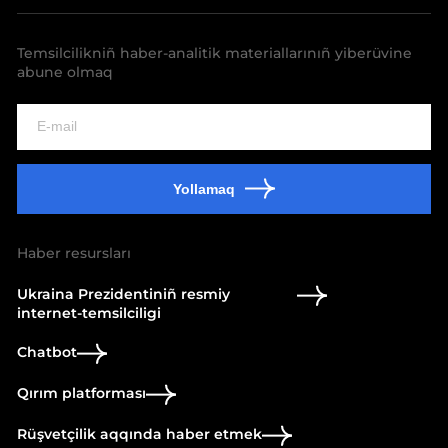
Temsilcilikniñ haber-analitik materiallarınıñ yiberüvine
abune olmaq
Yollamaq
Haber resursları
Ukraina Prezidentiniñ resmiy
internet-temsilciligi
Chatbot
Qırım platforması
Rüşvetçilik aqqında haber etmek