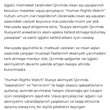
İşğalci memleket tarafından Qırımda insan aq-uquqlarınıñ
bozuluvı meselesi uquq qorçalayıcı ‘‘Human Rights Watch’’
nufuzlı umum cian teşkilâtınıñ Ukrainada insan aq-uquqları
saasındaki vaziyet boyunca maruzasında müim yer aldı.
Maruzada qayd etilgenine köre, ‘‘Rusiye akimiyeti Qırımda
Rusiyeniñ areketlerini alem-aşkâre teñkid etmege bütünley
yasaqladı’’ ve ealini işğalni teñkid etkeni içün cezalay.
Maruzada qayd etile ki, matbuat vastaları ve insan aqları
saasında çalışqan mustaqil faalleriniñ ekseriyeti yarımadanı
terk etmege mecbur oldı, Qırımda qalğanlar ise işğalci
akimiyetniñ devamlı şekilde artqan basqısı altında
bulunmaqta.
”Human Rights Watch” Rusiye akimiyeti Qırımda
”separatizm” ve ”terrorizm” ile bağlı esassız qabaatlavlarnı
qullanıp, asılında qırımtatar halqını Ukrainağa qol tutqanı
içün cezalağanını qayd ete. Uquq qorçalaycılar işğalci rus
akimiyetini vatandaşlarnıñ yaqalanuvı ve taqip etilüvine
qarşılıq olaraq tınç bir kişilik piketlerni keçirgen