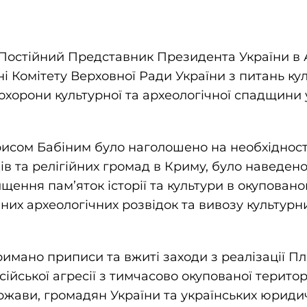
. Постійний Представник Президента України в
і Комітету Верховної Ради України з питань кул
охорони культурної та археологічної спадщини
рисом Бабіним було наголошено на необхідност
ів та релігійних громад в Криму, було наведен
ення пам’яток історії та культури в окуповано
их археологічних розвідок та вивозу культурн
римано приписи та вжиті заходи з реалізації П
осійської агресії з тимчасово окупованої територ
ержави, громадян України та українських юриди