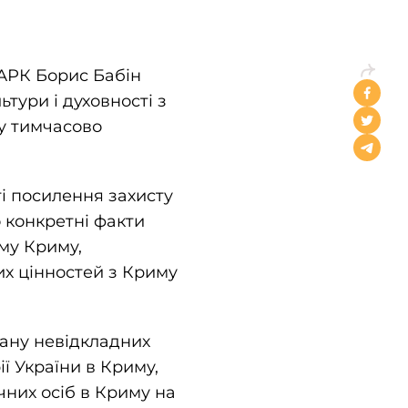
 АРК Борис Бабін
ьтури і духовності з
 у тимчасово
і посилення захисту
о конкретні факти
му Криму,
их цінностей з Криму
лану невідкладних
ії України в Криму,
чних осіб в Криму на