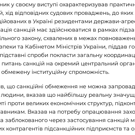
ик у своєму виступі охарактеризував практичні
й, хід відповідних судових проваджень, до яких
ційованих в Україні резидентами держави-агре
зація санкцій має здійснюватися в рамках підза
ільного закону, схвалених в межах повноваже
пеки та Кабінетом Міністрів України, піддав го
підставні спроби покласти загальну координацію
 питань санкцій на окремий центральний орган
 обмежену інституційну спроможність.
ив, що санкційні обмеження не можна запрова
 людини, вказав що найбільшу реальну значущ
иті проти великих економічних структур, підко
ставникам. Вказав на потребу опрацювання зах
а заблокованого через застосування санкцій м
их контрагентів підсанкційних підприємств та о