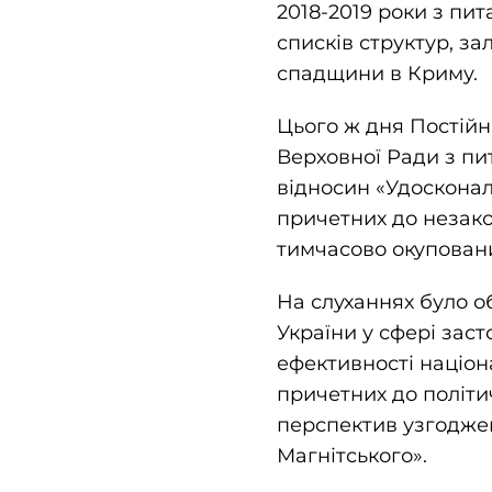
2018-2019 роки з пит
списків структур, з
спадщини в Криму.
Цього ж дня Постійн
Верховної Ради з пи
відносин «Удосконал
причетних до незак
тимчасово окуповани
На слуханнях було 
України у сфері заст
ефективності націона
причетних до політи
перспектив узгоджен
Магнітського».