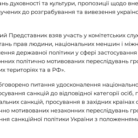
ань духовності та культури, пропозиції щодо вн
алучених до розграбування та вивезення українс
ий Представник взяв участь у комітетських слу
тань прав людини, національних меншин і між
ення державної політики у сфері застосування 
онних політично мотивованих переслідувань гр
х територіях та в РФ».
обговорено питання удосконалення національн
осування санкцій до відповідної категорії осіб
льних санкцій, просування в західних країнах 
чно мотивованих незаконних переслідувань гр
ня санкційної політики України з положенням