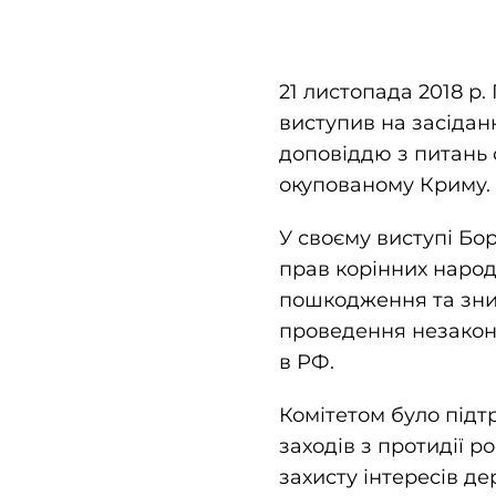
21 листопада 2018 р
виступив на засіданн
доповіддю з питань 
окупованому Криму.
У своєму виступі Бо
прав корінних народ
пошкодження та знищ
проведення незаконн
в РФ.
Комітетом було підт
заходів з протидії р
захисту інтересів д