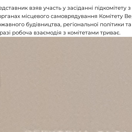
дставник взяв участь у засіданні підкомітету 
органах місцевого самоврядування Комітету Ве
ржавного будівництва, регіональної політики та
азі робоча взаємодія з комітетами триває.