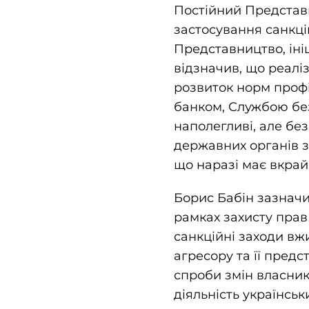
Постійний Представн
застосування санкці
Представництво, іні
відзначив, що реалі
розвиток норм проф
банком, Службою без
наполегливі, але без
державних органів з
що наразі має вкрай
Борис Бабін зазнач
рамках захисту прав
санкційні заходи вж
агресору та її пред
спроби змін власник
діяльність українськ