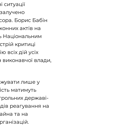
 ситуації
 залучено
сора. Борис Бабін
конних актів на
нь Національним
стрій критиці
 всіх дій усіх
 виконавчої влади,
джувати лише у
ість матимуть
нтрольних державі-
одів реагування на
айна та на
рганізацій.