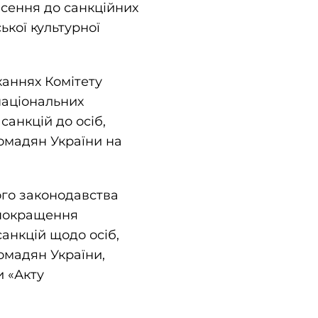
есення до санкційних
ької культурної
ханнях Комітету
національних
санкцій до осіб,
омадян України на
ого законодавства
, покращення
санкцій щодо осіб,
омадян України,
и «Акту