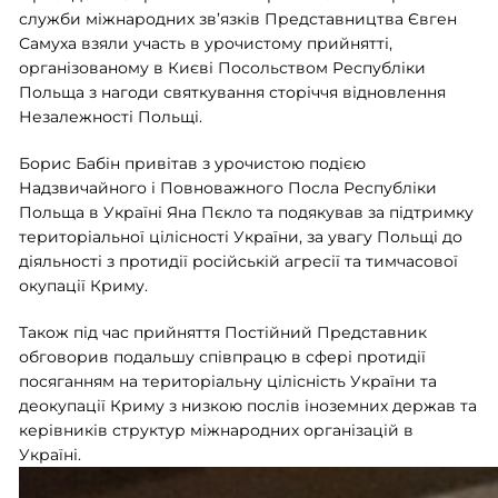
служби міжнародних зв’язків Представництва Євген
Самуха взяли участь в урочистому прийнятті,
організованому в Києві Посольством Республіки
Польща з нагоди святкування сторіччя відновлення
Незалежності Польщі
.
Борис Бабін привітав з урочистою подією
Надзвичайного і Повноважного Посла Республіки
Польща в Україні Яна Пєкло та подякував за підтримку
територіальної цілісності України, за увагу Польщі до
діяльності з протидії російській агресії та тимчасової
окупації Криму.
Також під час прийняття Постійний Представник
обговорив подальшу співпрацю в сфері протидії
посяганням на територіальну цілісність України та
деокупації Криму з низкою послів іноземних держав та
керівників структур міжнародних організацій в
Україні.