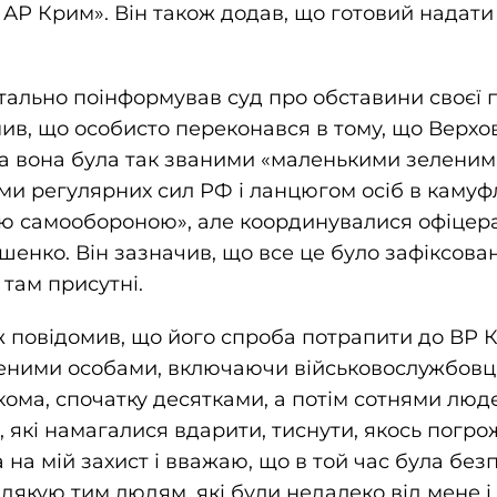
в АР Крим». Він також додав, що готовий надати
ально поінформував суд про обставини своєї п
мив, що особисто переконався в тому, що Верх
а вона була так званими «маленькими зеленим
и регулярних сил РФ і ланцюгом осіб в камуфл
ю самообороною», але координувалися офіцер
шенко. Він зазначив, що все це було зафіксова
 там присутні.
 повідомив, що його спроба потрапити до ВР 
ними особами, включаючи військовослужбовців 
кома, спочатку десятками, а потім сотнями люде
 які намагалися вдарити, тиснути, якось погро
 на мій захист і вважаю, що в той час була бе
дякую тим людям, які були недалеко від мене і 