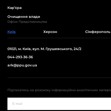
Кар’єра
Очищення влади
Офіси Представництва
Київ
Херсон
Сімферополь
01021, м. Київ, вул. М. Грушевського, 24/2
044-293-36-36
ark@ppu.gov.ua
Підписатись на розсилку інформаційно-аналітичних матері