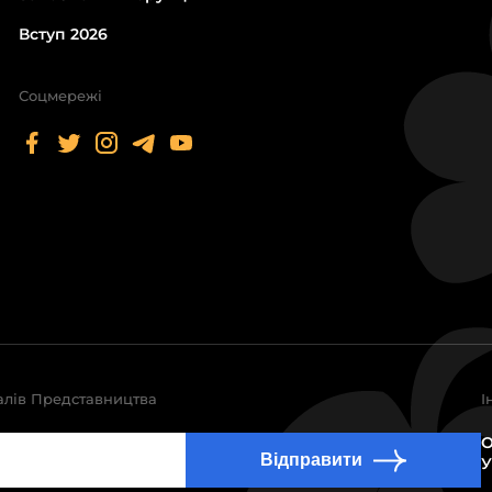
Вступ 2026
Соцмережі
алів Представництва
І
О
Відправити
У