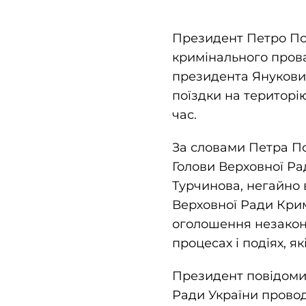
Президент Петро Пор
кримінального пров
президента Янукович
поїздки на територію
час.
За словами Петра По
Голови Верховної Р
Турчинова, негайно 
Верховної Ради Крим
оголошення незакон
процесах і подіях, як
Президент повідомив
Ради України провод