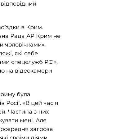
 відповідний
оїздки в Крим.
овна Рада АР Крим не
и чоловічками»,
яжі, які себе
ами спецслужб РФ»,
но на відеокамери
Криму була
Росії. «В цей час я
й. Частина з них
жувати мені. Але
зпосередня загроза
які своїми діями