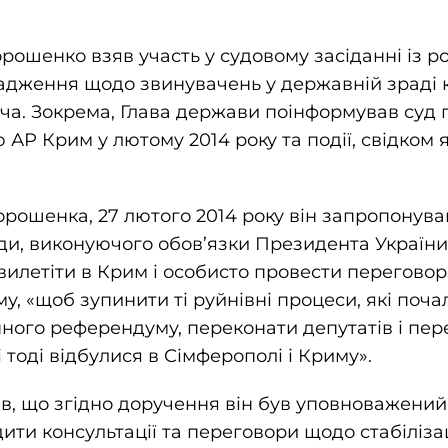
ошенко взяв участь у судовому засіданні із р
адження щодо звинувачень у державній зраді
а. Зокрема, Глава держави поінформував суд 
 АР Крим у лютому 2014 року та події, свідком я
рошенка, 27 лютого 2014 року він запропонува
ади, виконуючого обов’язки Президента Україн
вилетіти в Крим і особисто провести перегово
у, «щоб зупинити ті руйнівні процеси, які поча
ного референдуму, переконати депутатів і пер
і тоді відбулися в Сімферополі і Криму».
, що згідно доручення він був уповноважений 
ити консультації та переговори щодо стабіліза