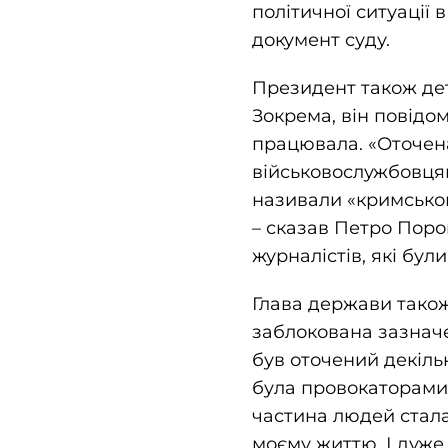
політичної ситуації 
документ суду.
Президент також дет
Зокрема, він повідо
працювала. «Оточен
військовослужбовцям
називали «кримсько
– сказав Петро Поро
журналістів, які були
Глава держави також
заблокована зазначе
був оточений декіль
була провокаторами,
частина людей стала
моєму життю. І дуже 