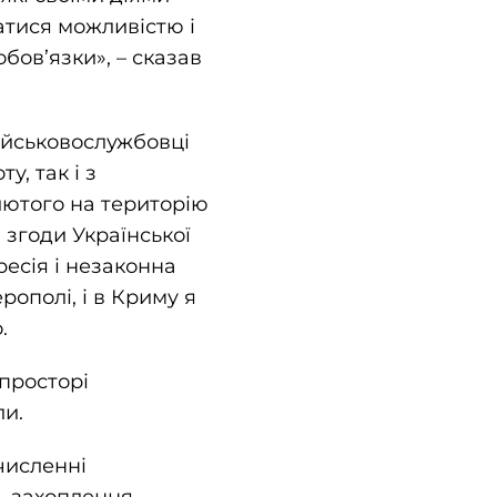
татися можливістю і
бов’язки», – сказав
військовослужбовці
у, так і з
 лютого на територію
 згоди Української
ресія і незаконна
рополі, і в Криму я
.
 просторі
ли.
 численні