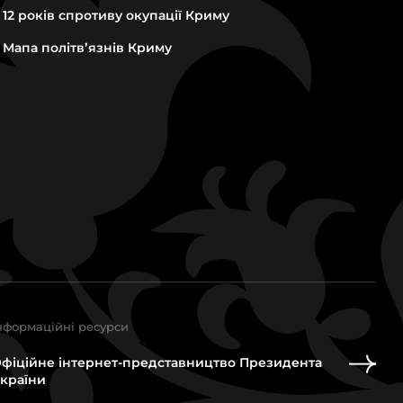
12 років спротиву окупації Криму
Мапа політвʼязнів Криму
нформаційні ресурси
фіційне інтернет-представництво Президента
країни