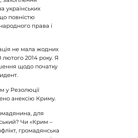
, захоплення
на українських
 що повністю
народного права і
ація не мала жодних
 лютого 2014 року. Я
ішення щодо початку
зидент.
м у Резолюції
ено анексію Криму.
ромадянина, для
нський? Чи «Крим –
нфлікт, громадянська