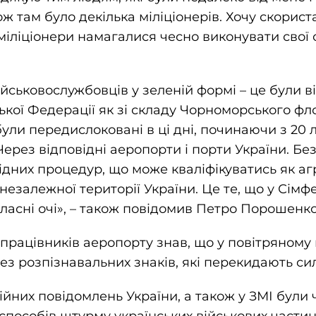
ж там було декілька міліціонерів. Хочу скорис
 міліціонери намагалися чесно виконувати свої о
ійськовослужбовців у зеленій формі – це були 
кої Федерації як зі складу Чорноморського флот
були передислоковані в ці дні, починаючи з 20
Через відповідні аеропорти і порти України. Без
ідних процедур, що може кваліфікуватись як аг
 незалежної території України. Це те, що у Сімфе
власні очі», – також повідомив Петро Порошенко
в працівників аеропорту знав, що у повітряному
ез розпізнавальних знаків, які перекидають си
ційних повідомлень України, а також у ЗМІ були