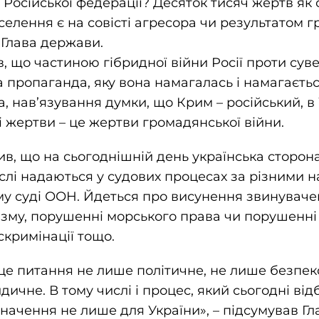
ї Російської федерації? Десяток тисяч жертв як с
селення є на совісті агресора чи результатом 
 Глава держави.
, що частиною гібридної війни Росії проти сув
а пропаганда, яку вона намагалась і намагаєт
а, нав’язування думки, що Крим – російський, в 
і жертви – це жертви громадянської війни.
в, що на сьогоднішній день українська сторона
числі надаються у судових процесах за різними 
му суді ООН. Йдеться про висунення звинуваче
зму, порушенні морського права чи порушенні 
искримінації тощо.
це питання не лише політичне, не лише безпеко
идичне. В тому числі і процес, який сьогодні від
ачення не лише для України», – підсумував Гл