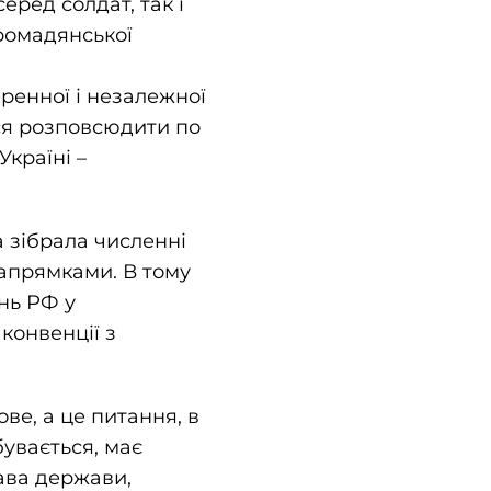
еред солдат, так і
громадянської
еренної і незалежної
ься розповсюдити по
Україні –
 зібрала численні
напрямками. В тому
нь РФ у
конвенції з
ве, а це питання, в
бувається, має
ава держави,