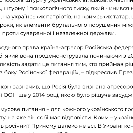
пособів штурму українських військових частин
, штурму і психологічного тиску, який чинився 
 на українських патріотів, на кримських татар,
 кроки, як елементи брутального порушення між
Ф проти суверенної і незалежної держави.
родного права країна-агресор Російська федер
сіб, який вона продемонструвала починаючи з 20
ивість задати це питання тим, хто приймав р
 з боку Російської федерації», – підкреслив Пре
ож зазначив, що Росія була визнана агресоро
ї ООН ще у 2014 році, якою було рішуче засудж
кмусове питання – для кожного українського г
ту, на яке він собі має відповісти. Крим – украї
ь росіяни? Причому далеко не всі. В Україні ко