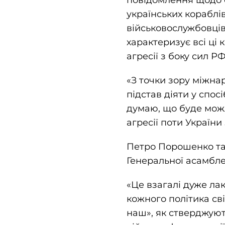
повідомлення щодо с
українських кораблів
військовослужбовців,
характеризує всі ці
агресії з боку сил Р
«З точки зору міжна
підстав діяти у спо
думаю, що буде можл
агресії поти України
Петро Порошенко так
Генеральної асамбле
«Це взагалі дуже ла
кожного політика сві
наш», як стверджуют