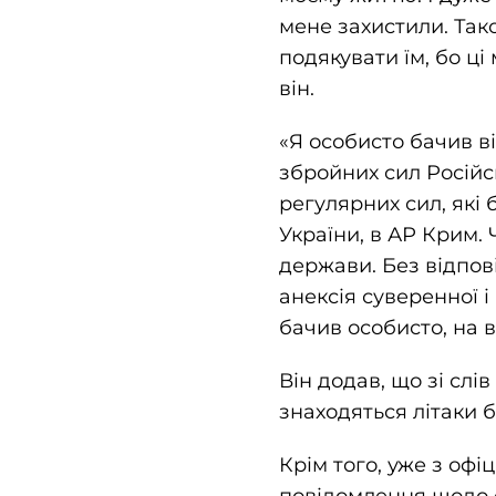
мене захистили. Тако
подякувати їм, бо ці
він.
«Я особисто бачив в
збройних сил Російсь
регулярних сил, які 
України, в АР Крим. 
держави. Без відпов
анексія суверенної і
бачив особисто, на 
Він додав, що зі слі
знаходяться літаки б
Крім того, уже з офі