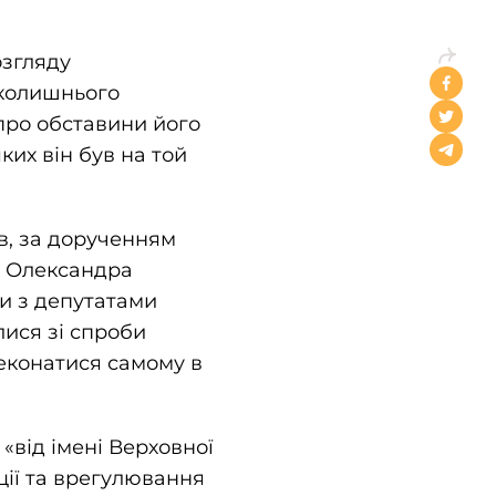
озгляду
 колишнього
про обставини його
ких він був на той
в, за дорученням
и Олександра
ри з депутатами
лися зі спроби
еконатися самому в
«від імені Верховної
ції та врегулювання