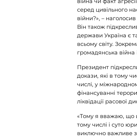
війна чи факт агресі
серед цивільного на
війни?», – наголосив
Він також підкреслив
держави Україна є т
всьому світу. Зокрем
громадянська війна 
Президент підкресли
докази, які в тому 
числі, у міжнародно
фінансуванні терори
ліквідації расової д
«Тому я вважаю, що 
тому числі і суто юр
виключно важливе зн