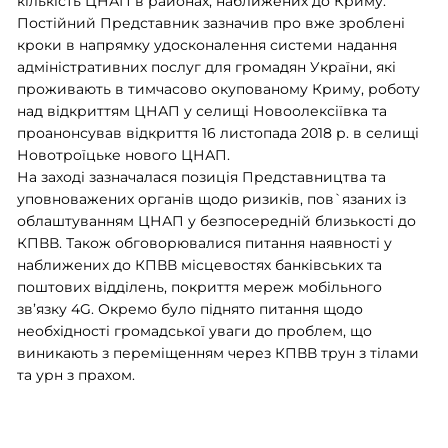
кількість ЦНАП в районах, наближених до Криму.
Постійний Представник зазначив про вже зроблені
кроки в напрямку удосконалення системи надання
адміністративних послуг для громадян України, які
проживають в тимчасово окупованому Криму, роботу
над відкриттям ЦНАП у селищі Новоолексіївка та
проанонсував відкриття 16 листопада 2018 р. в селищі
Новотроїцьке нового ЦНАП.
На заході зазначалася позиція Представництва та
уповноважених органів щодо ризиків, пов`язаних із
облаштуванням ЦНАП у безпосередній близькості до
КПВВ. Також обговорювалися питання наявності у
наближених до КПВВ місцевостях банківських та
поштових відділень, покриття мереж мобільного
зв’язку 4G. Окремо було піднято питання щодо
необхідності громадської уваги до проблем, що
виникають з переміщенням через КПВВ трун з тілами
та урн з прахом.