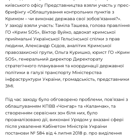
київського офісу Представництва взяли участь у прес-
брифінгу «Облаштування контрольних пунктів з
Кримом – чи виконає держава свої зобов’язання?».
У заході взяли участь: Таміла Ташева, голова правління
ГО «Крим SOS», Віктор Вуйко, адвокат кримської
приймальні Української Гельсінської спілки з прав
людини, Александр Сєдов, аналітик Кримської
правозахисної групи, Ольга Куришко, юрист ГО «Крим
SOS», генеральний директор Директорату
стратегічного планування та координації державної
політики в галузі транспорту Міністерства
інфраструктури України, громадськість, представники
ЗМІ.
Під час заходу було обговорено проблеми, пов’язані з
облаштуванням КПВВ «Чонгар» та «Каланчак», та
створенням сервісних зон біля них, було
проаналізовано дії, виконані Урядом у вказані сфері
після ухвалення Кабінетом Міністрів України
постанови № 584 від 4 липня 2018 р. про виділення