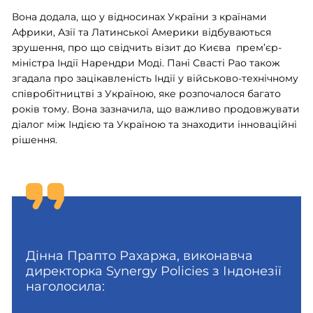
Вона додала, що у відносинах України з країнами
Африки, Азії та Латинської Америки відбуваються
зрушення, про що свідчить візит до Києва прем’єр-
міністра Індії Нарендри Моді. Пані Свасті Рао також
згадала про зацікавленість Індії у військово-технічному
співробітництві з Україною, яке розпочалося багато
років тому. Вона зазначила, що важливо продовжувати
діалог між Індією та Україною та знаходити інноваційні
рішення.
Дінна Прапто Рахаржа, виконавча
директорка Synergy Policies з Індонезії
наголосила: