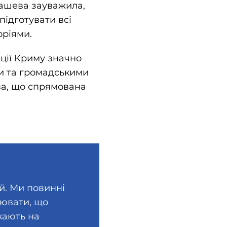
Ташева зауважила,
підготувати всі
оріями.
ції Криму значно
и та громадськими
ова, що спрямована
й. Ми повинні
лювати, що
кають на