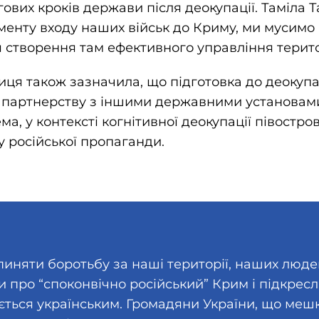
вих кроків держави після деокупації. Таміла 
менту входу наших військ до Криму, ми мусимо 
я створення там ефективного управління терит
ця також зазначила, що підготовка до деокупа
 партнерству з іншими державними установам
ма, у контексті когнітивної деокупації півостр
 російської пропаганди.
иняти боротьбу за наші території, наших люде
и про “споконвічно російський” Крим і підкрес
ється українським. Громадяни України, що меш