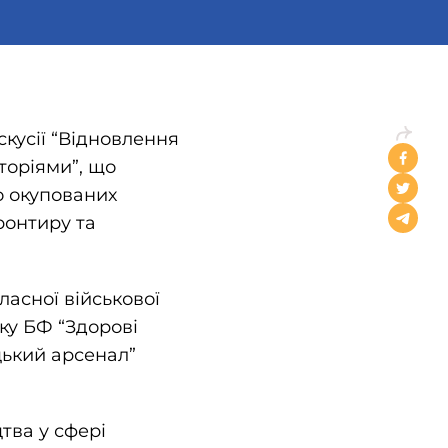
кусії “Відновлення
торіями”, що
о окупованих
ронтиру та
ласної військової
ку БФ “Здорові
цький арсенал”
тва у сфері