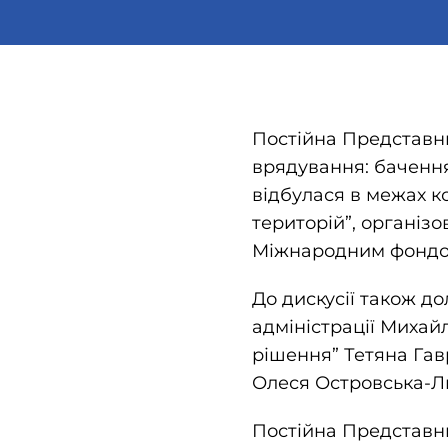
Постійна Представни
врядування: баченн
відбулася в межах к
територій”, організ
Міжнародним фондо
До дискусії також д
адміністрації Михай
рішення” Тетяна Га
Олеся Островська-Л
Постійна Представн