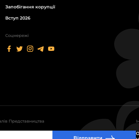
Запобігання корупції
Вступ 2026
Соцмережі
алів Представництва
І
О
Відправити