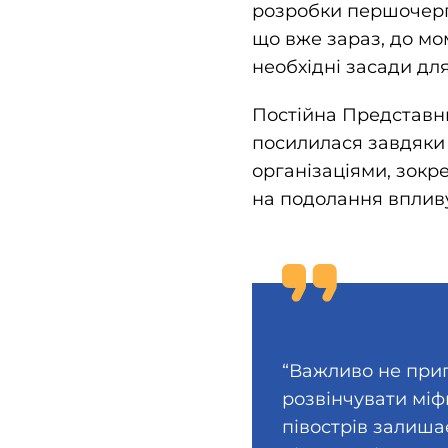
розробки першочерго
що вже зараз, до мо
необхідні засади дл
Постійна Представни
посилилася завдяки
організаціями, зокре
на подолання впливу
“Важливо не прип
розвінчувати міф
півострів залиша