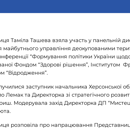
ця Таміла Ташева взяла участь у панельній дис
я майбутнього управління деокупованими тери
онференції “Формування політики України щод
ованої Фондом “Здорові рішення”, Інститутом Ф
м “Відродження”.
олучилися заступник начальника Херсонської об
ло Лемак та Директорка зі стратегічного розвит
вриш. Модерувала захід Директорка ДП “Мисте
юта.
иця розповіла про напрацювання Представниц