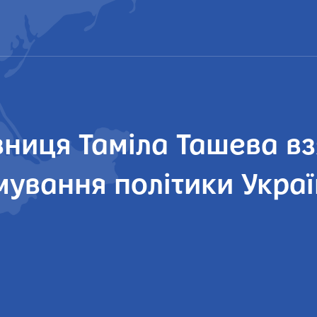
ниця Таміла Ташева вз
мування політики Укра