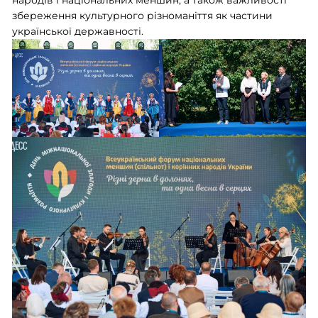
народів і національних меншин, а також важливості
збереження культурного різноманіття як частини
української державності.