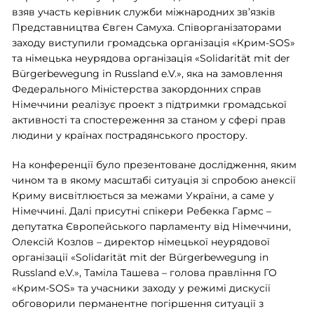
взяв участь керівник служби міжнародних зв’язків
Представництва Євген Самуха. Співорганізаторами
заходу виступили громадська організація «Крим-SOS»
та німецька неурядова організація «Solidarität mit der
Bürgerbewegung in Russland e.V.», яка на замовлення
Федерального Міністерства закордонних справ
Німеччини реалізує проект з підтримки громадської
активності та спостереження за станом у сфері прав
людини у країнах пострадянського простору
.
На конференції було презентоване дослідження, яким
чином та в якому масштабі ситуація зі спробою анексії
Криму висвітлюється за межами України, а саме у
Німеччині. Далі присутні спікери Ребекка Гармс –
депутатка Європейського парламенту від Німеччини,
Олексій Козлов – директор німецької неурядової
організації «Solidarität mit der Bürgerbewegung in
Russland e.V.», Таміла Ташева – голова правління ГО
«Крим-SOS» та учасники заходу у режимі дискусії
обговорили перманентне погіршення ситуації з