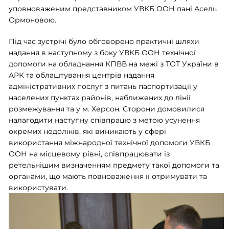
уповноваженим представником УВКБ ООН пані Асель
Ормоновою.
Під час зустрічі було обговорено практичні шляхи
надання в наступному з боку УВКБ ООН технічної
допомоги на обладнання КПВВ на межі з ТОТ України в
АРК та облаштування центрів надання
адміністративних послуг з питань паспортизації у
населених пунктах районів, наближених до лінії
розмежування та у м. Херсон. Ст
орони домовилися
налагодити наступну співпрацю з метою усунення
окремих недоліків, які виникають у сфері
використання міжнародної технічної допомоги УВКБ
ООН на місцевому рівні, співпрацювати із
ретельнішим визначенням предмету такої допомоги та
органами, що мають повноваження її отримувати та
використувати.