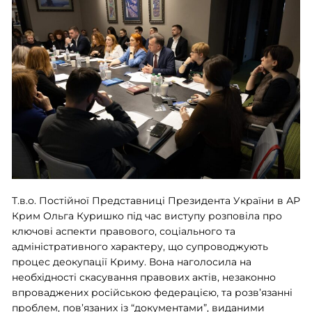
Т.в.о. Постійної Представниці Президента України в АР
Крим Ольга Куришко під час виступу розповіла про
ключові аспекти правового, соціального та
адміністративного характеру, що супроводжують
процес деокупації Криму. Вона наголосила на
необхідності скасування правових актів, незаконно
впроваджених російською федерацією, та розв’язанні
проблем, пов’язаних із “документами”, виданими